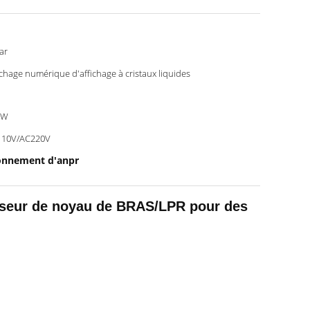
ar
ichage numérique d'affichage à cristaux liquides
0W
110V/AC220V
ionnement d'anpr
esseur de noyau de BRAS/LPR pour des