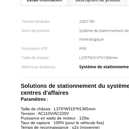
Tension évaluée:
220/110V
Nom de produit:
Système de stationnement de
minéralogique
Estimation d'IP:
IP65
Taille de châssis:
L375*W315*H1365mm
Système de stationnemen
Mettre en évidence:
Solutions de stationnement du systèm
centres d'affaires
Paramètres
:
Taille de châssis : L375*W315*H1365mm
Tension : AC110V/AC220V
Puissance en watts de moteur : 120w
Taux de capture : 100% (pour le véhicule fixe)
Temps de reconnaissance : ≤2s (moyenne)