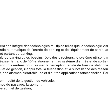
nzhen intègre des technologies multiples telles que la technologie visue
l'
l'
trôle automatique de
entrée de parking et de
équipement de sortie, a
et partant du parking.
ule de parking et les besoins réels des directeurs, le système utilise
non-
iser le trafic de
stationnement au système d'entrée et de sorti
nt présentées pour réaliser la perception rapide de frais de stationn
 et de gestion, il appui total la télégestion et la surveillance des resso
 des alarmes hiérarchiques et d'autres applications fonctionnelles. Four
commodité de la gestion de véhicule,
ience de passage, largement
 personnel de gestion,