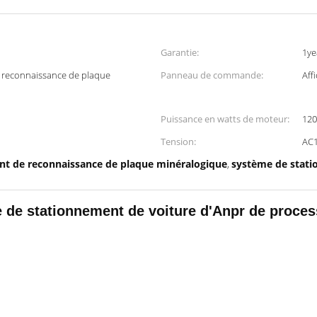
Garantie:
1ye
 reconnaissance de plaque
Panneau de commande:
Aff
Puissance en watts de moteur:
12
Tension:
AC
t de reconnaissance de plaque minéralogique
système de stat
,
e de stationnement de voiture d'Anpr de proc