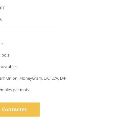
001
5
le
 bois
 ouvrables
ern Union, MoneyGram, L/C, D/A, D/P
embles par mois
Contactez