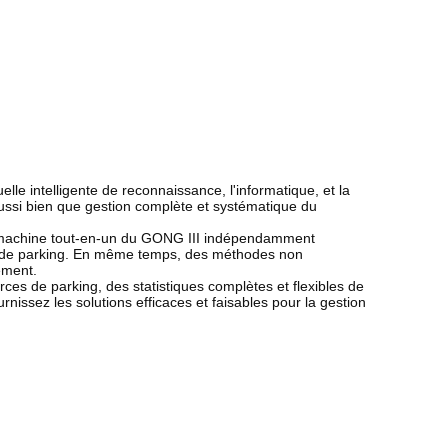
lle intelligente de reconnaissance, l'informatique, et la
ussi bien que gestion complète et systématique du
 la machine tout-en-un du GONG III indépendamment
e de parking. En même temps, des méthodes non
ement.
urces de parking, des statistiques complètes et flexibles de
nissez les solutions efficaces et faisables pour la gestion