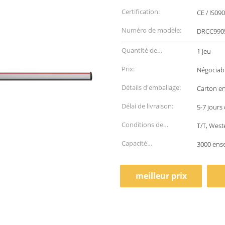
Certification:
CE / IS09
Numéro de modèle:
DRCC990
Quantité de
1 jeu
commande min:
Prix:
Négociab
Détails d'emballage:
Carton en
Délai de livraison:
5-7 jours
Conditions de
T/T, West
paiement:
Capacité
3000 ens
d'approvisionnement:
meilleur prix