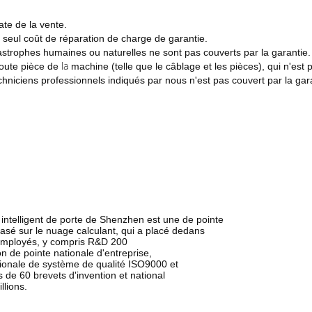
ate de la vente.
 seul coût de réparation de charge de garantie.
trophes humaines ou naturelles ne sont pas couverts par la
garantie.
la
ute pièce de
machine (telle que le câblage et
les pièces), qui n'est 
techniciens professionnels indiqués par nous
n'est pas couvert par la gar
 intelligent de porte de Shenzhen est une de pointe
basé sur le nuage calculant, qui a placé dedans
employés, y compris R&D 200
on de pointe nationale d'entreprise,
nationale de système de qualité ISO9000 et
s de 60 brevets d'invention et national
llions.