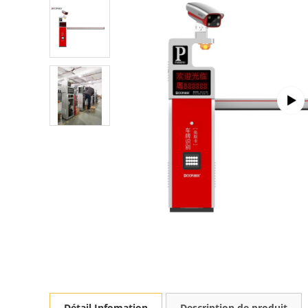
Détail Infomation
Description de produit