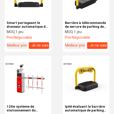
Smart partageant le
Barrière à télécommande
dresseur automatique de
de serrure de parking de
parking avec le mode
serrure/voiture de
MOQ:
1 jeu
MOQ:
1 jeu
d'ouverture d'IP66 et de
stationnement facile à
Prix:
Négociable
Prix:
Négociable
Kep Bluetooth
installer
Meilleur prix
- Je ne sais
Meilleur prix
- Je ne sais
pas.
pas.
Maison
Produits
VR Show
Au Sujet De
Nous
120w système de
Ip66 évaluant la barrière
stationnement du
automatique de parking