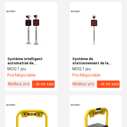
Système intelligent
Système de
automatisé de
stationnement de la
stationnement de Lpr,
reconnaissance LPR de
MOQ:
1 jeu
MOQ:
1 jeu
approbation de la CE de
plaque minéralogique
Prix:
Négociable
Prix:
Négociable
système de porte de
avec la caméra de
barrière de
HD/lecteur de caméra
Meilleur prix
- Je ne sais
Meilleur prix
- Je ne sais
stationnement
pas.
pas.