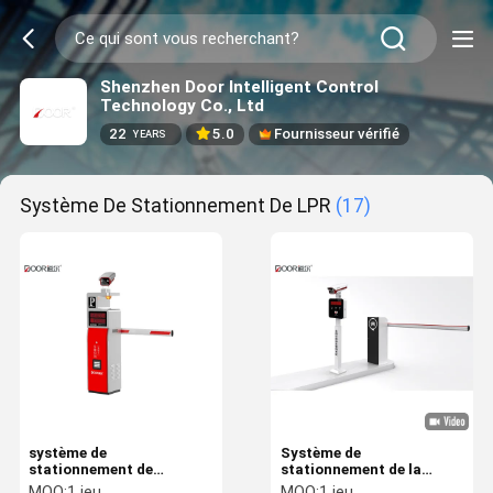
Shenzhen Door Intelligent Control
Technology Co., Ltd
22
5.0
Fournisseur vérifié
YEARS
Système De Stationnement De LPR
(17)
système de
Système de
stationnement de
stationnement de la
220/110V LPR avec la
voiture LPR de sécurité
MOQ:
1 jeu
MOQ:
1 jeu