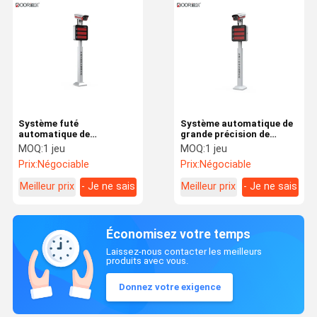
Système futé
Système automatique de
automatique de
grande précision de
stationnement de
stationnement de LPR
MOQ:
1 jeu
MOQ:
1 jeu
voiture/système
pour le bas taux d'échec
Prix:
Négociable
Prix:
Négociable
stationnement d'Anpr
de voiture
pour l'exactitude d'outre-
Meilleur prix
- Je ne sais
Meilleur prix
- Je ne sais
mer 99%
pas.
pas.
Économisez votre temps
Laissez-nous contacter les meilleurs
produits avec vous.
Donnez votre exigence