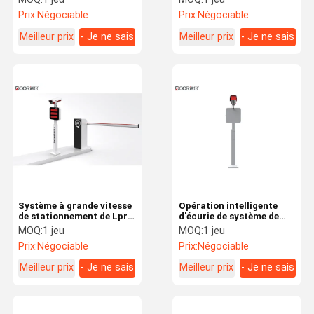
barrière d'ovale de 3m et
avec la technologie de
Prix:
Négociable
Prix:
Négociable
la base de données de
reconnaissance de plaque
SERVEUR SQL
minéralogique
Meilleur prix
- Je ne sais
Meilleur prix
- Je ne sais
pas.
pas.
Système à grande vitesse
Opération intelligente
de stationnement de Lpr,
d'écurie de système de
système de
stationnement de
MOQ:
1 jeu
MOQ:
1 jeu
reconnaissance de plaque
reconnaissance de plaque
Prix:
Négociable
Prix:
Négociable
minéralogique de parking
minéralogique
Meilleur prix
- Je ne sais
Meilleur prix
- Je ne sais
pas.
pas.