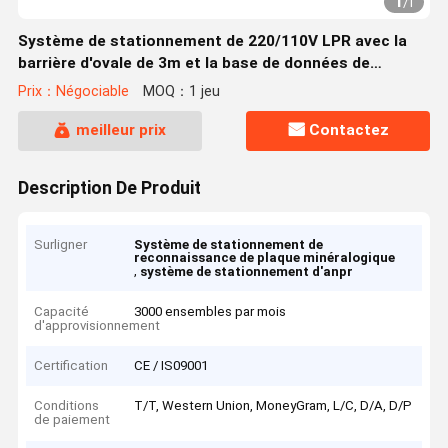
1
/
1
Système de stationnement de 220/110V LPR avec la
barrière d'ovale de 3m et la base de données de
SERVEUR SQL
Prix：Négociable
MOQ：1 jeu
meilleur prix
Contactez
Description De Produit
Surligner
Système de stationnement de
reconnaissance de plaque minéralogique
,
système de stationnement d'anpr
Capacité
3000 ensembles par mois
d'approvisionnement
Certification
CE / IS09001
Conditions
T/T, Western Union, MoneyGram, L/C, D/A, D/P
de paiement