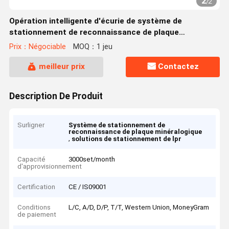
2
/
2
Opération intelligente d'écurie de système de
stationnement de reconnaissance de plaque
minéralogique
Prix：Négociable
MOQ：1 jeu
meilleur prix
Contactez
Description De Produit
Surligner
Système de stationnement de
reconnaissance de plaque minéralogique
,
solutions de stationnement de lpr
Capacité
3000set/month
d'approvisionnement
Certification
CE / IS09001
Conditions
L/C, A/D, D/P, T/T, Western Union, MoneyGram
de paiement