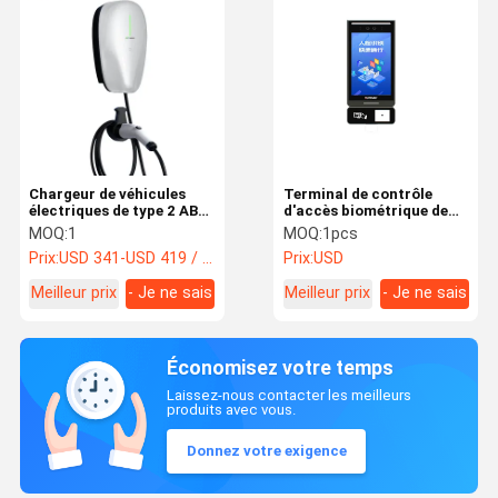
Chargeur de véhicules
Terminal de contrôle
électriques de type 2 ABS
d'accès biométrique de
mural de 7 kW 11 kW 22
reconnaissance faciale
MOQ:
1
MOQ:
1pcs
kW pour la maison et le
sans contact de 8 pouces
Prix:
USD 341-USD 419 / Unit
Prix:
USD
parking dans l'industrie
pour un accès facile et
européenne des véhicules
rapide
Meilleur prix
- Je ne sais
Meilleur prix
- Je ne sais
électriques
pas.
pas.
Économisez votre temps
Laissez-nous contacter les meilleurs
produits avec vous.
Donnez votre exigence