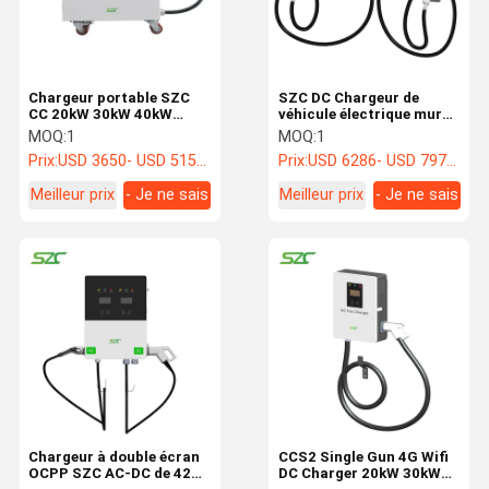
Chargeur portable SZC
SZC DC Chargeur de
CC 20kW 30kW 40kW
véhicule électrique mural
CCS2 Single Gun pour le
40kW 60kW Projet de
MOQ:
1
MOQ:
1
sauvetage d'urgence des
matériaux en acier
Prix:
USD 3650- USD 5156/ Unit
Prix:
USD 6286- USD 7974/ Unit
camions électriques
galvanisé Enchère de
charge Plie CCS2 avec
Meilleur prix
- Je ne sais
Meilleur prix
- Je ne sais
double pistolet
pas.
pas.
Maison
Produits
VR Show
Au Sujet De
Nous
Chargeur à double écran
CCS2 Single Gun 4G Wifi
OCPP SZC AC-DC de 42
DC Charger 20kW 30kW