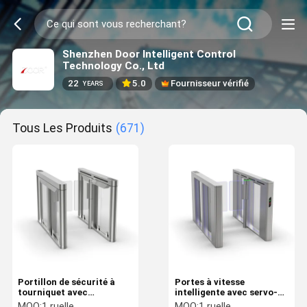
Shenzhen Door Intelligent Control
Technology Co., Ltd
22
5.0
Fournisseur vérifié
YEARS
Tous Les Produits
(671)
Portillon de sécurité à
Portes à vitesse
tourniquet avec
intelligente avec servo-
servomoteur pour le
moteur pour le contrôle
MOQ:
1 ruelle
MOQ:
1 ruelle