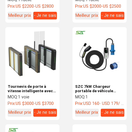
contrôle d'accès
d'accès
Prix:
US $2200-US $2800
Prix:
US $2000-US $2500
Meilleur prix
- Je ne sais
Meilleur prix
- Je ne sais
pas.
pas.
Tournevis de porte à
SZC 7kW Chargeur
vitesse intelligente avec
portable de véhicule
servo moteur pour le
électrique type2
MOQ:
1 voie
MOQ:
1
contrôle d'accès
Mennekes pour voiture
Prix:
US $3000-US $3700
Prix:
USD 160- USD 179/ Unit
électrique avec prise
industrielle à câble 5M
Meilleur prix
- Je ne sais
Meilleur prix
- Je ne sais
facile à transporter
pas.
pas.