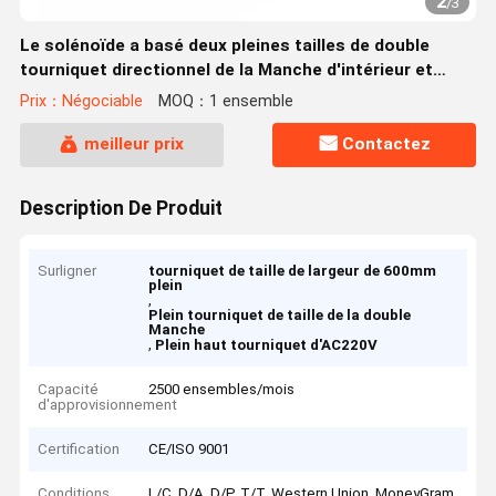
2
/
3
Le solénoïde a basé deux pleines tailles de double
tourniquet directionnel de la Manche d'intérieur et
extérieures
Prix：Négociable
MOQ：1 ensemble
meilleur prix
Contactez
Description De Produit
Surligner
tourniquet de taille de largeur de 600mm
plein
,
Plein tourniquet de taille de la double
Manche
,
Plein haut tourniquet d'AC220V
Capacité
2500 ensembles/mois
d'approvisionnement
Certification
CE/ISO 9001
Conditions
L/C, D/A, D/P, T/T, Western Union, MoneyGram