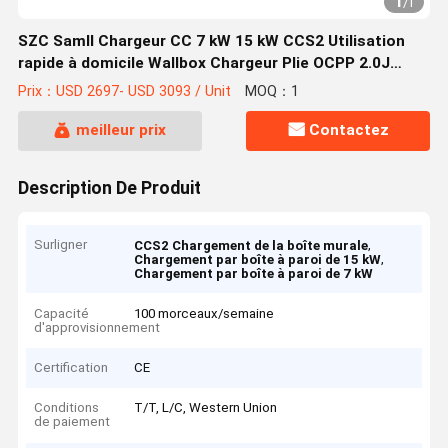
1
/
1
SZC Samll Chargeur CC 7 kW 15 kW CCS2 Utilisation
rapide à domicile Wallbox Chargeur Plie OCPP 2.0J
Facultatif
Prix：USD 2697- USD 3093 / Unit
MOQ：1
meilleur prix
Contactez
Description De Produit
Surligner
,
CCS2 Chargement de la boîte murale
,
Chargement par boîte à paroi de 15 kW
Chargement par boîte à paroi de 7 kW
Capacité
100 morceaux/semaine
d'approvisionnement
Certification
CE
Conditions
T/T, L/C, Western Union
de paiement