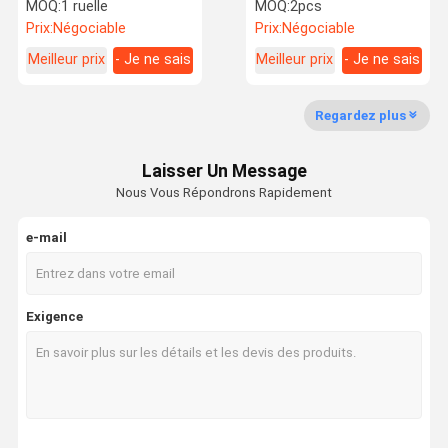
tourniquet/entrée
lecteur de cartes d'IC
MOQ:
1 ruelle
MOQ:
2pcs
d'aéroport de contact sec
pour le gymnase
Prix:
Négociable
Prix:
Négociable
Meilleur prix
- Je ne sais
Meilleur prix
- Je ne sais
Visite
Contrôle De
Contactez-
Nouvelles
pas.
pas.
D'usine
Qualité
Nous
Regardez plus
Laisser Un Message
Nous Vous Répondrons Rapidement
Demandez
Une Citation
e-mail
tourniquet de créneau de vitesse
Exigence
tourniquet de porte d'oscillation
Tourniquet facial de reconnaissance
Porte barrière de Rabat
Porte de tourniquet tripode