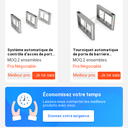
Système automatique de
Tourniquet automatique
contrôle d'accès de porte
de porte de barrière
de tourniquet de porte
d'oscillation de contrôle
MOQ:
2 ensembles
MOQ:
2 ensembles
d'oscillation de porte de
d'accès à voie unique
Prix:
Négociable
Prix:
Négociable
barrière
pour l'entrée de
supermarché
Meilleur prix
- Je ne sais
Meilleur prix
- Je ne sais
pas.
pas.
Économisez votre temps
Laissez-nous contacter les meilleurs
produits avec vous.
Donnez votre exigence