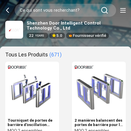
Shenzhen Door Intelligent Control
Technology Co., Ltd
22
5.0
Fournisseur vérifié
YEARS
Tous Les Produits
(671)
Tourniquet de portes de
2 manières balancent des
barrière d'oscillation
portes de barrière pour le
pour le musée avec le
contrôle d'entrée de
MOQ:
2 ensembles
MOQ:
2 ensembles