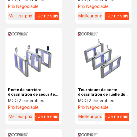
système de
bibliothèque avec le
Prix:
Négociable
Prix:
Négociable
reconnaissance des
lecteur de cartes Access
visages et de gestion
Control
Meilleur prix
- Je ne sais
Meilleur prix
- Je ne sais
pas.
pas.
Porte de barrière
Tourniquet de porte
d'oscillation de sécurité
d'oscillation de ruelle du
de Fastlane avec la
contrôle d'accès 2 de
MOQ:
2 ensembles
MOQ:
2 ensembles
biométrie pour le système
porte avec le système
Prix:
Négociable
Prix:
Négociable
de gestion
facial d'AI
Meilleur prix
- Je ne sais
Meilleur prix
- Je ne sais
pas.
pas.