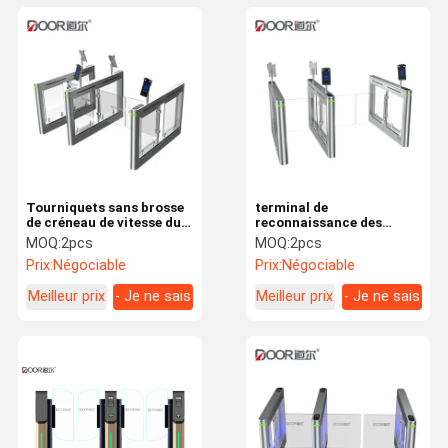
Tourniquets sans brosse
terminal de
de créneau de vitesse du
reconnaissance des
moteur 60w IP55 SUS304
visages de tourniquet de
MOQ:
2pcs
MOQ:
2pcs
créneau de vitesse de 30w
Prix:
Négociable
Prix:
Négociable
IP55
Meilleur prix
- Je ne sais
Meilleur prix
- Je ne sais
pas.
pas.