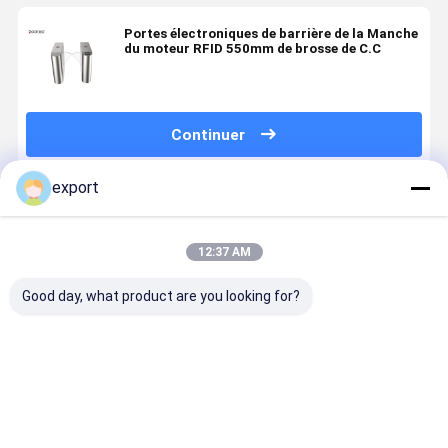
Portes électroniques de barrière de la Manche
du moteur RFID 550mm de brosse de C.C
Continuer
export
Produits Recommandés
12:37 AM
Good day, what product are you looking for?
Barrière
Système de
Systèmes
Porte de W
d'entrée à
barrière
automatisés
Gate Flap
contact sec
escamotable
par porte
Barrier
d'aileron,
molle de
Turnstile 
porte
barrière
contrôle
Meilleur prix
Meilleur prix
Meilleur prix
Meilleur p
piétonnière
d'aileron de
d'entrée de
de barrière
bras avec le
supermarc