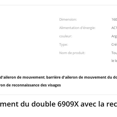
Dimension:
160
Alimentation d'énergie:
AC1
couleur:
Arg
Type:
Cré
Nom de produit:
Tou
le 
 d'aileron de mouvement
barrière d'aileron de mouvement du d
,
eron de reconnaissance des visages
ement du double 6909X avec la re