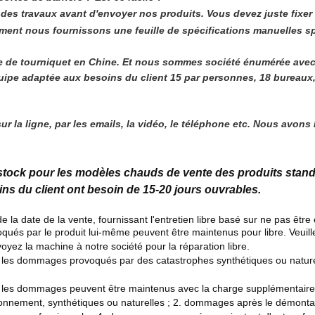
part des travaux avant d'envoyer nos produits. Vous devez juste fixer
lement nous fournissons une feuille de spécifications manuelles s
ne de tourniquet en Chine. Et nous sommes société énumérée avec
e adaptée aux besoins du client 15 par personnes, 18 bureaux, 9 
r la ligne, par les emails, la vidéo, le téléphone etc. Nous avons
stock pour les modèles chauds de vente des produits stan
ns du client ont besoin de 15-20 jours ouvrables.
 la date de la vente, fournissant l'entretien libre basé sur ne pas êt
qués par le produit lui-même peuvent être maintenus pour libre. Veuillez
oyez la machine à notre société pour la réparation libre.
 ou les dommages provoqués par des catastrophes synthétiques ou natur
 ou les dommages peuvent être maintenus avec la charge supplémentaire. 
nement, synthétiques ou naturelles ; 2. dommages après le démontage 