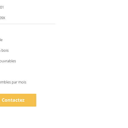
001
09X
le
 bois
 ouvrables
embles par mois
Contactez