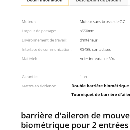
Moteur:
Moteur sans brosse de C.C
Largeur de passage:
≤550mm
Environnement de travail:
d'intérieur
Interface de communication:
RS485, contact sec
Matériel:
Acier inoxydable 304
Garantie:
1 an
Double barrière biométrique
Mettre en évidence:
Tourniquet de barrière d'ail
barrière d'aileron de mouv
biométrique pour 2 entrées