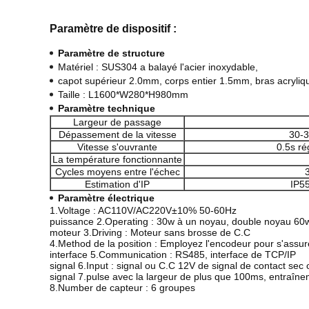
Paramètre de dispositif :
Paramètre de structure
Matériel : SUS304 a balayé l'acier inoxydable,
capot supérieur 2.0mm, corps entier 1.5mm,
bras acryliq
Taille : L1600*W280*H980mm
Paramètre technique
Largeur de passage
Dépassement de la vitesse
30-3
Vitesse s'ouvrante
0.5s ré
La température fonctionnante
Cycles moyens entre l'échec
3
Estimation d'IP
IP55
Paramètre électrique
1.Voltage : AC110V/AC220V±10% 50-60Hz
puissance 2.Operating : 30w à un noyau, double noyau 60
moteur 3.Driving : Moteur sans brosse de C.C
4.Method de la position : Employez l'encodeur pour s'assurer
interface 5.Communication : RS485, interface de TCP/IP
signal 6.Input : signal ou C.C 12V de signal de contact se
signal 7.pulse avec la largeur de plus que 100ms, entraîn
8.Number de capteur : 6 groupes