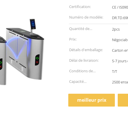
Certification:
CE / IS09
Numéro de modèle:
DR.TD.69
Quantité de
2pcs
commande min:
Prix:
Négociab
Détails d'emballage:
Carton en
Délai de livraison:
5-7 jours
Conditions de
T/T
paiement:
Capacité
2500 ens
d'approvisionnement:
meilleur prix