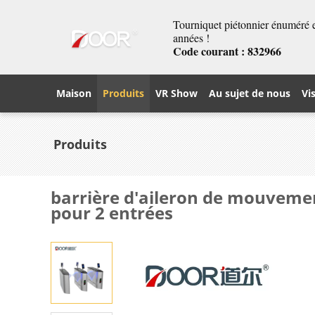
Tourniquet piétonnier énuméré et
années !
Code courant : 832966
Maison
Produits
VR Show
Au sujet de nous
Vi
Produits
barrière d'aileron de mouvemen
pour 2 entrées