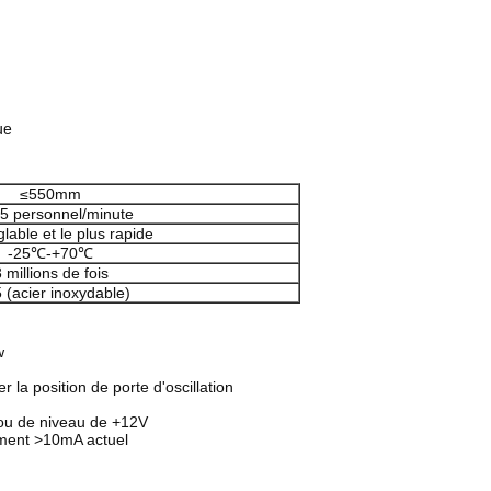
ue
≤550mm
5 personnel/minute
glable et le plus rapide
-25℃-+70℃
 millions de fois
 (acier inoxydable)
w
 la position de porte d'oscillation
c ou de niveau de +12V
ement >10mA actuel