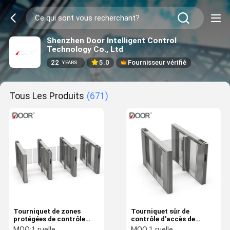
Shenzhen Door Intelligent Control
Technology Co., Ltd
22
5.0
Fournisseur vérifié
YEARS
Tous Les Produits
(671)
Tourniquet de zones
Tourniquet sûr de
protégées de contrôle
contrôle d'accès de
d'accès de porte de porte
systèmes Speedgates
MOQ:
1 ruelle
MOQ:
1 ruelle