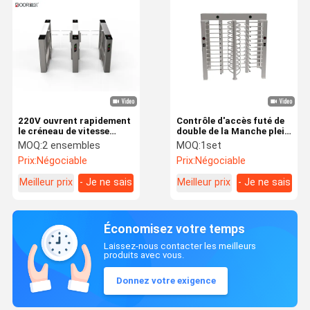
220V ouvrent rapidement
Contrôle d'accès futé de
le créneau de vitesse
double de la Manche plein
d'acier inoxydable du
de taille de tourniquet
MOQ:
2 ensembles
MOQ:
1set
temps 0.2S 304
moteur de Soleniod pour
Prix:
Négociable
Prix:
Négociable
la sécurité
Meilleur prix
- Je ne sais
Meilleur prix
- Je ne sais
pas.
pas.
Économisez votre temps
Laissez-nous contacter les meilleurs
produits avec vous.
Donnez votre exigence