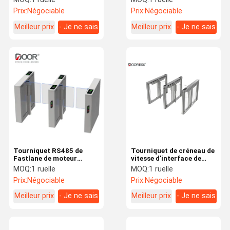
de vitesse à l'intérieur
d'entrée pour des
Prix:
Négociable
Prix:
Négociable
banques
Meilleur prix
- Je ne sais
Meilleur prix
- Je ne sais
pas.
pas.
Tourniquet RS485 de
Tourniquet de créneau de
Fastlane de moteur
vitesse d'interface de
servo/contact sec des
TCP/IP Rs485 avec
MOQ:
1 ruelle
MOQ:
1 ruelle
Cabinets de longueur d'un
l'estimation d'IP 42 et 6
Prix:
Négociable
Prix:
Négociable
mètre
groupes de capteur
Meilleur prix
- Je ne sais
Meilleur prix
- Je ne sais
pas.
pas.