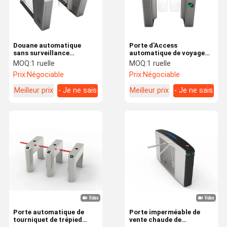
Douane automatique
Porte d'Access
sans surveillance
automatique de voyageur
d'aéroport de contrôle de
de dégagement de porte
MOQ:
1 ruelle
MOQ:
1 ruelle
billet de passeport de
sans contact de la
Prix:
Négociable
Prix:
Négociable
visage d'entrée de degré
biométrie ab
de sécurité d'E-portes
Meilleur prix
- Je ne sais
Meilleur prix
- Je ne sais
pas.
pas.
Maison
Produits
VR Show
Au Sujet De
Nous
Porte automatique de
Porte imperméable de
tourniquet de trépied
vente chaude de