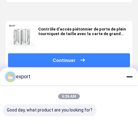
Contrôle d'accès piétonnier de porte de plein
tourniquet de taille avec la carte de grand
coup/l'entrée/Eixt Recogniton Intellignent de
visage
Continuer
export
Produits Recommandés
6:26 AM
Good day, what product are you looking for?
Porte à
Sus304
Tourniquet de
Pleine por
tournevis à
tournevis en
taille de
de tourniq
pleine
acier
passage
de taille de