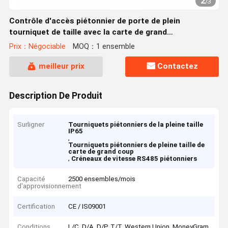
2
/
3
Contrôle d'accès piétonnier de porte de plein
tourniquet de taille avec la carte de grand
coup/l'entrée/Eixt Recogniton Intellignent de visage
Prix：Négociable
MOQ：1 ensemble
meilleur prix
Contactez
Description De Produit
Surligner
Tourniquets piétonniers de la pleine taille
IP65
,
Tourniquets piétonniers de pleine taille de
carte de grand coup
,
Créneaux de vitesse RS485 piétonniers
Capacité
2500 ensembles/mois
d'approvisionnement
Certification
CE / IS09001
Conditions
L/C, D/A, D/P, T/T, Western Union, MoneyGram