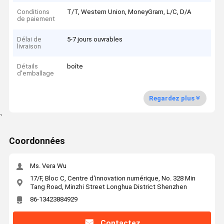
Conditions
T/T, Western Union, MoneyGram, L/C, D/A
de paiement
Délai de
5-7 jours ouvrables
livraison
Détails
boîte
d'emballage
Regardez plus
`
Coordonnées
Ms. Vera Wu
17/F, Bloc C, Centre d'innovation numérique, No. 328 Min
Tang Road, Minzhi Street Longhua District Shenzhen
86-13423884929
Contactez