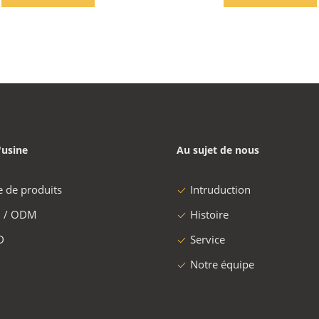
transporter
électriques
'usine
Au sujet de nous
e de produits
Intruduction
 / ODM
Histoire
D
Service
Notre équipe