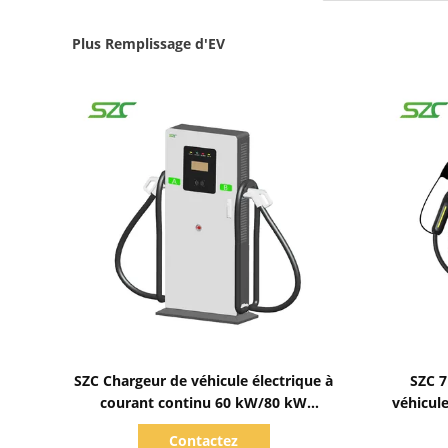
Plus Remplissage d'EV
Afficher les détails
SZC Chargeur de véhicule électrique à
SZC 
courant continu 60 kW/80 kW
véhicul
Matériau en acier galvanisé avec
pour vo
Contactez
canons mixtes pour le projet OCPP
indus