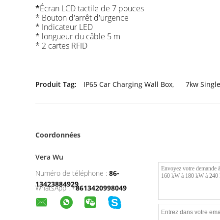
*
Écran LCD tactile de 7 pouces
* Bouton d'arrêt d'urgence
* Indicateur LED
* longueur du câble 5 m
* 2 cartes RFID
Produit Tag:
IP65 Car Charging Wall Box
,
7kw Single
Coordonnées
Vera Wu
Numéro de téléphone :
86-
13423884929
WhatsApp :
+
8613420998049