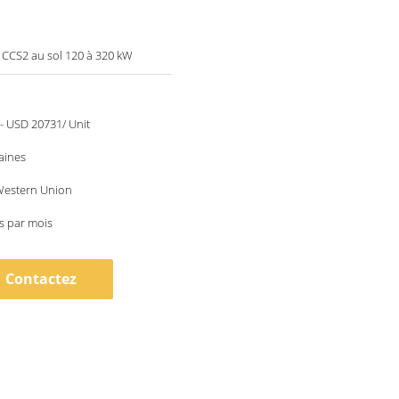
CCS2 au sol 120 à 320 kW
- USD 20731/ Unit
aines
 Western Union
s par mois
Contactez