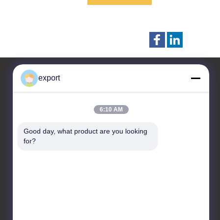
double pistolet
export
Contactez-nous
6:10 AM
Shenzhen Door Intelligent
Good day, what product are you looking 
Control Technology Co., Ltd
for?
17/F, Bloc C, Centre
d'innovation numérique,
No. 328 Min Tang Road,
Minzhi Street Longhua
District Shenzhen
86-755-27620066