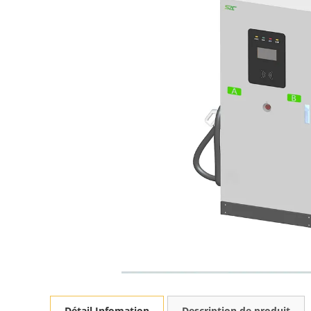
Détail Infomation
Description de produit