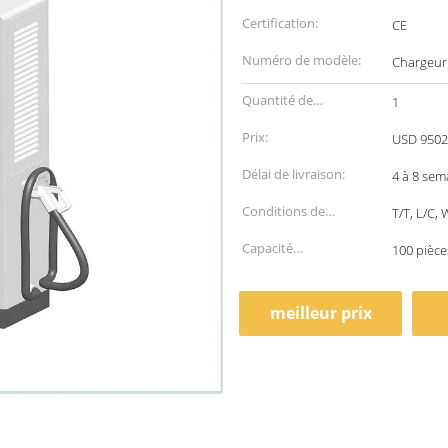
Certification:
CE
Numéro de modèle:
Chargeur 
Quantité de
1
commande min:
Prix:
USD 9502
Délai de livraison:
4 à 8 sem
Conditions de
T/T, L/C,
paiement:
Capacité
100 pièce
d'approvisionnement:
meilleur prix