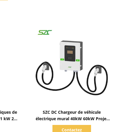
Afficher les détails
riques de
SZC DC Chargeur de véhicule
11 kW 22
électrique mural 40kW 60kW Projet
king dans
de matériaux en acier galvanisé
Contactez
véhicules
Enchère de charge Plie CCS2 avec