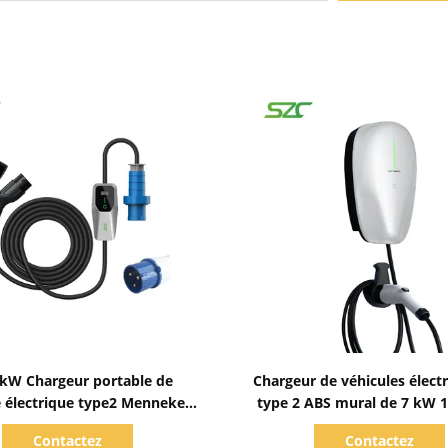
Afficher les détails
Afficher les détails
7kW Chargeur portable de
Chargeur de véhicules élect
e électrique type2 Mennekes
type 2 ABS mural de 7 kW 
iture électrique avec prise
kW pour la maison et le par
Contactez
Contactez
trielle à câble 5M facile à
l'industrie européenne des 