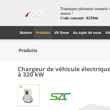
Tourniquet piétonnier énuméré et
années !
Code courant : 832966
Maison
Produits
VR Show
Au sujet de nous
Vi
Produits
Chargeur de véhicule électriqu
à 320 kW