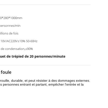
00*280*1000mm
personnes/min
illions de fois
110V/AC220V±10% 50-60Hz
 de condensation,≤90%
quet de trépied de 20 personnes/minute
 foule
irouille, durable, et peut résister à des dommages externes.
es personnes entrant et partant, empêcher l'entrée et la