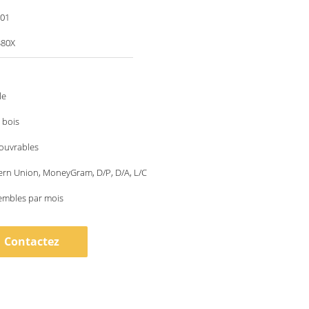
001
380X
le
 bois
 ouvrables
ern Union, MoneyGram, D/P, D/A, L/C
embles par mois
Contactez