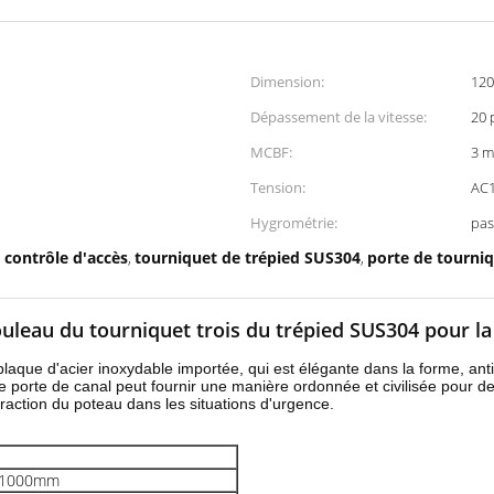
Dimension:
12
Dépassement de la vitesse:
20 
MCBF:
3 m
Tension:
AC
Hygrométrie:
pas
 contrôle d'accès
tourniquet de trépied SUS304
porte de tourni
,
,
ouleau du tourniquet trois du trépied SUS304 pour la
laque d'acier inoxydable importée, qui est élégante dans la forme, ant
de porte de canal peut fournir une manière ordonnée et civilisée pour d
traction du poteau dans les situations d'urgence.
*1000mm