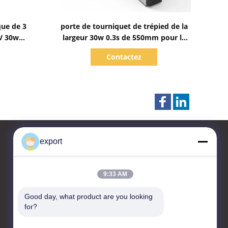
Afficher les détails
ue de 3
porte de tourniquet de trépied de la
V 30w
largeur 30w 0.3s de 550mm pour le
parc d'attractions
Contactez
export
Contactez-nous
9:33 AM
Shenzhen Door Intelligent
Good day, what product are you looking 
Control Technology Co., Ltd
for?
17/F, Bloc C, Centre