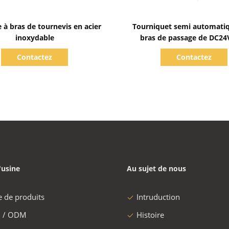
Afficher les détails
Afficher les détails
e à bras de tournevis en acier
Tourniquet semi automatiq
inoxydable
bras de passage de DC24
550mm
Contactez
Contactez
'usine
Au sujet de nous
e de produits
Intruduction
 / ODM
Histoire