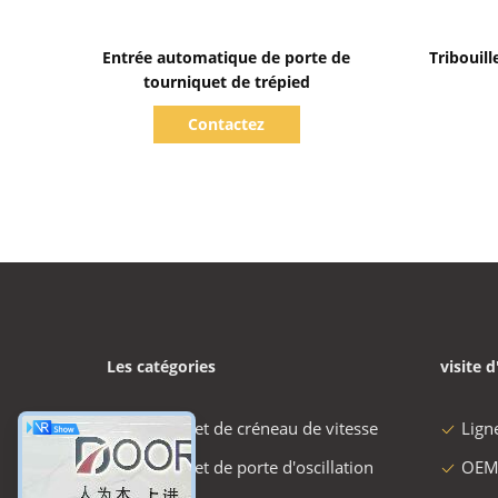
Afficher les détails
Entrée automatique de porte de
Tribouill
tourniquet de trépied
Contactez
Les catégories
visite d
tourniquet de créneau de vitesse
Lign
tourniquet de porte d'oscillation
OEM