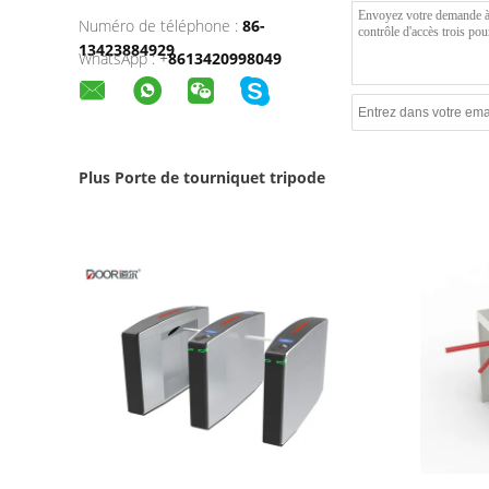
Numéro de téléphone :
86-
13423884929
WhatsApp :
+
8613420998049
Plus Porte de tourniquet tripode