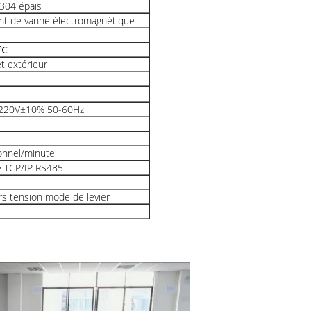
304 épais
nt de vanne électromagnétique
0℃
et extérieur
220V±10% 50-60Hz
onnel/minute
e TCP/IP RS485
s tension mode de levier
c