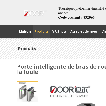
Tourniquet piétonnier énuméré et
années !
Code courant : 832966
Maison
Produits
VR Show
Au sujet de nous
Vi
Produits
Porte intelligente de bras de r
la foule