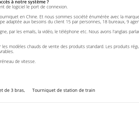
accès à notre système ?
t de logiciel le port de connexion.
e tourniquet en Chine. Et nous sommes société énumérée avec la marqu
 adaptée aux besoins du client 15 par personnes, 18 bureaux, 9 agents 
ligne, par les emails, la vidéo, le téléphone etc. Nous avons l'anglais 
es modèles chauds de vente des produits standard. Les produits réguli
vrables.
créneau de vitesse.
et de 3 bras
,
Tourniquet de station de train