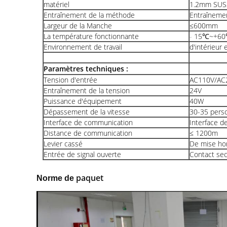
matériel
1.2mm SUS
Entraînement de la méthode
Entraîneme
Largeur de la Manche
≤600mm
La température fonctionnante
-
15℃~+6
Environnement de travail
d'intérieur 
Paramètres techniques :
Tension d'entrée
AC110V/AC
Entraînement de la tension
24V
Puissance d'équipement
40W
Dépassement de la vitesse
30-35 pers
Interface de communication
Interface d
Distance de communication
≤
1200m
Levier cassé
De mise hor
Entrée de signal ouverte
Contact se
paquet
Norme de