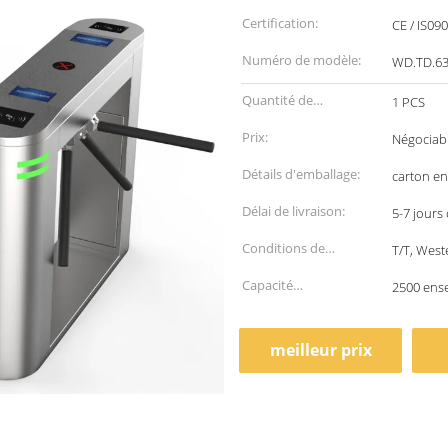
Certification:
CE / IS09
Numéro de modèle:
WD.TD.6
Quantité de
1 PCS
commande min:
Prix:
Négociab
Détails d'emballage:
carton en
Délai de livraison:
5-7 jours
Conditions de
T/T, West
paiement:
Capacité
2500 ens
d'approvisionnement:
meilleur prix