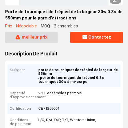
2
/
2
Porte de tourniquet de trépied de la largeur 30w 0.3s de
550mm pour le parc d'attractions
Prix：Négociable
MOQ：2 ensembles
meilleur prix
Contactez
Description De Produit
Surligner
porte de tourniquet de trépied de largeur de
550mm
,
,
porte de tourniquet du trépied 0.3s
tourniquet 30w à mi-corps
Capacité
2500 ensembles par mois
d'approvisionnement
Certification
CE / IS09001
Conditions
L/C, D/A, D/P, T/T, Western Union,
de paiement