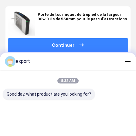
Porte de tourniquet de trépied de la largeur
30w 0.3s de 550mm pour le parc d'attractions
Continuer
export
Produits Recommandés
5:32 AM
Good day, what product are you looking for?
Entrée
Tribouille à
Tache
DC24V Ult
automatique
bras de
scénique pour
Sécurisé |
de porte de
tournevis en
la porte de
30W Energ
tourniquet de
acier
tourniquet de
Star |
trépied
inoxydable
trépied de la
Passage à
Meilleur prix
Meilleur prix
Meilleur prix
Meilleur p
communication
Débit Élevé