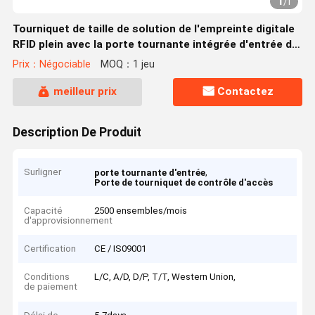
1
/
1
Tourniquet de taille de solution de l'empreinte digitale
RFID plein avec la porte tournante intégrée d'entrée de
moteur servo
Prix：Négociable
MOQ：1 jeu
meilleur prix
Contactez
Description De Produit
Surligner
,
porte tournante d'entrée
Porte de tourniquet de contrôle d'accès
Capacité
2500 ensembles/mois
d'approvisionnement
Certification
CE / IS09001
Conditions
L/C, A/D, D/P, T/T, Western Union,
de paiement