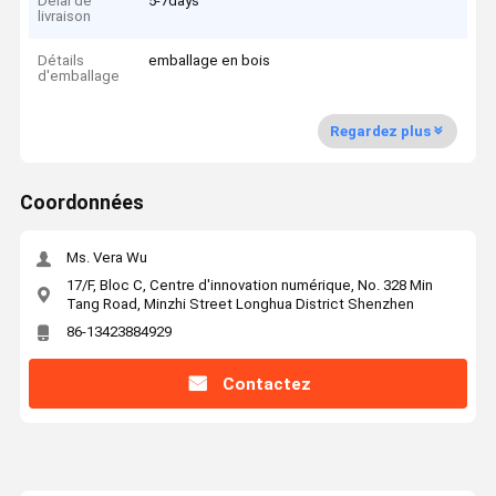
Délai de
5-7days
livraison
Détails
emballage en bois
d'emballage
Regardez plus
Coordonnées
Ms. Vera Wu
17/F, Bloc C, Centre d'innovation numérique, No. 328 Min
Tang Road, Minzhi Street Longhua District Shenzhen
86-13423884929
Contactez