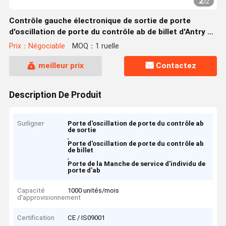
2
/
2
Contrôle gauche électronique de sortie de porte
d'oscillation de porte du contrôle ab de billet d'Antry de
dédouanement
Prix：Négociable
MOQ：1 ruelle
meilleur prix
Contactez
Description De Produit
Surligner
Porte d'oscillation de porte du contrôle ab
de sortie
,
Porte d'oscillation de porte du contrôle ab
de billet
,
Porte de la Manche de service d'individu de
porte d'ab
Capacité
1000 unités/mois
d'approvisionnement
Certification
CE / IS09001