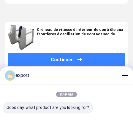
Créneau de vitesse d'intérieur de contrôle aux
frontières d'oscillation de contact sec de
l'acier inoxydable 304 avec le moteur servo
Continuer
export
Produits Recommandés
8:49 AM
Good day, what product are you looking for?
Tournevis
Portes de
Les portes de
Porte de
d'aéroport à
contrôle
sécurité dans
couplage
grande
d'Immigation
les aéroports
d'aéroport