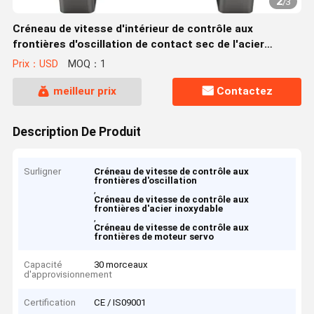
2
/
3
Créneau de vitesse d'intérieur de contrôle aux
frontières d'oscillation de contact sec de l'acier
inoxydable 304 avec le moteur servo
Prix：USD
MOQ：1
meilleur prix
Contactez
Description De Produit
Surligner
Créneau de vitesse de contrôle aux
frontières d'oscillation
,
Créneau de vitesse de contrôle aux
frontières d'acier inoxydable
,
Créneau de vitesse de contrôle aux
frontières de moteur servo
Capacité
30 morceaux
d'approvisionnement
Certification
CE / IS09001