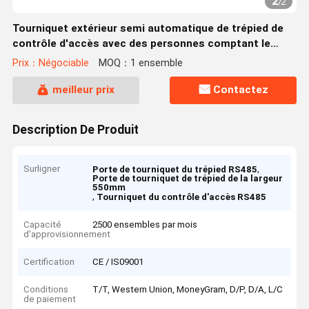
2
/
2
Tourniquet extérieur semi automatique de trépied de
contrôle d'accès avec des personnes comptant le
système
Prix：Négociable
MOQ：1 ensemble
meilleur prix
Contactez
Description De Produit
Surligner
,
Porte de tourniquet du trépied RS485
Porte de tourniquet de trépied de la largeur
550mm
,
Tourniquet du contrôle d'accès RS485
Capacité
2500 ensembles par mois
d'approvisionnement
Certification
CE / IS09001
Conditions
T/T, Western Union, MoneyGram, D/P, D/A, L/C
de paiement