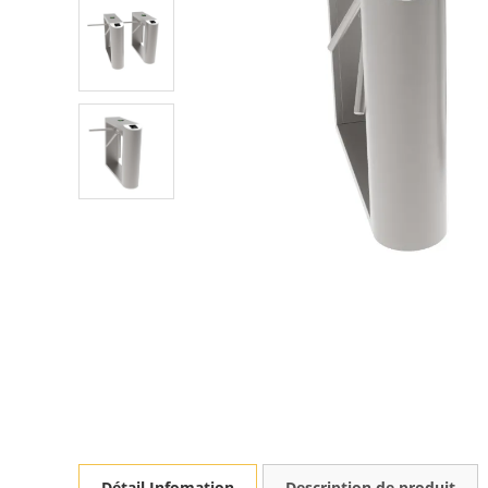
Détail Infomation
Description de produit