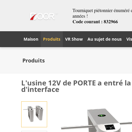
Tourniquet piétonnier énuméré et
années !
Code courant : 832966
Maison
Produits
VR Show
Au sujet de nous
Vi
Produits
L'usine 12V de PORTE a entré l
d'interface