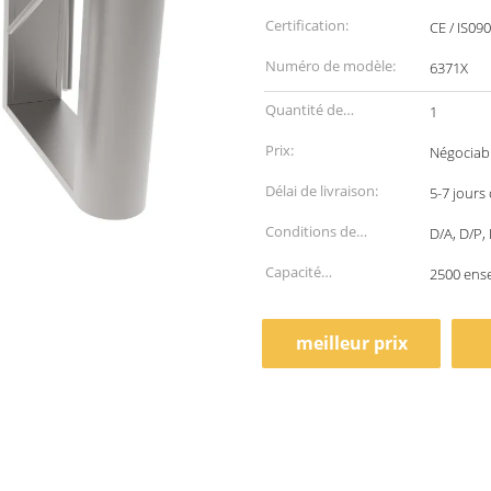
Certification:
CE / IS09
Numéro de modèle:
6371X
Quantité de
1
commande min:
Prix:
Négociab
Délai de livraison:
5-7 jours
Conditions de
D/A, D/P
paiement:
Capacité
2500 ens
d'approvisionnement:
meilleur prix