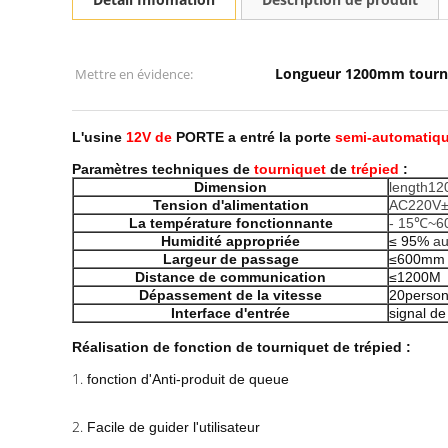
Longueur 1200mm tourni
Mettre en évidence:
L'usine
12V de
PORTE a entré la porte
semi-automatiq
Paramètres techniques de
tourniquet
de
trépied
:
Dimension
length12
Tension d'alimentation
AC220V±
La température fonctionnante
- 15℃~
Humidité appropriée
≤ 95%
au
Largeur de passage
≤600mm
Distance de communication
≤1200M
Dépassement de la vitesse
20person
Interface d'entrée
signal d
Réalisation de fonction de tourniquet de trépied :
1.
fonction d'Anti-produit de queue
2.
Facile de guider l'utilisateur