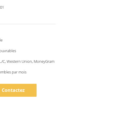
001
le
 ouvrables
, L/C, Western Union, MoneyGram
embles par mois
Contactez