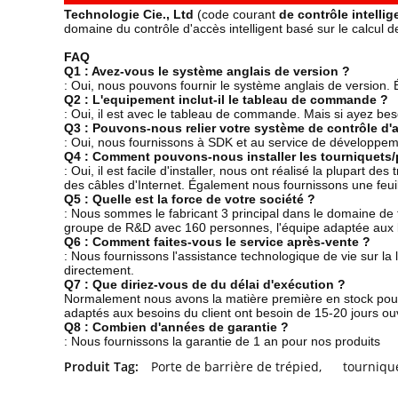
Technologie Cie., Ltd
(code courant
de contrôle intellig
domaine du contrôle d'accès intelligent basé sur le calcul 
FAQ
Q1 : Avez-vous le système anglais de version ?
: Oui, nous pouvons fournir le système anglais de version
Q2 : L'equipement inclut-il le tableau de commande ?
: Oui, il est avec le tableau de commande. Mais si ayez b
Q3 : Pouvons-nous relier votre système de contrôle d'
: Oui, nous fournissons à SDK et au service de développeme
Q4 : Comment pouvons-nous installer les tourniquets/po
: Oui, il est facile d'installer, nous ont réalisé la plupart 
des câbles d'Internet. Également nous fournissons une feuil
Q5 : Quelle est la force de votre société ?
: Nous sommes le fabricant 3 principal dans le domaine d
groupe de R&D avec 160 personnes, l'équipe adaptée aux bes
Q6 : Comment faites-vous le service après-vente ?
: Nous fournissons l'assistance technologique de vie sur la
directement.
Q7 : Que diriez-vous de du délai d'exécution ?
Normalement nous avons la matière première en stock pour 
adaptés aux besoins du client ont besoin de 15-20 jours ou
Q8 : Combien d'années de garantie ?
: Nous fournissons la garantie de 1 an pour nos produits
Produit Tag:
Porte de barrière de trépied
,
tourniqu