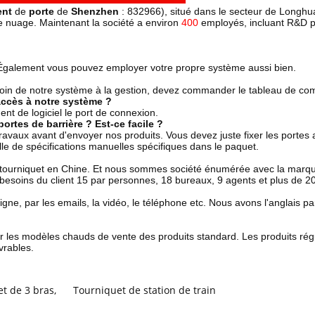
ent
de
porte
de
Shenzhen
: 832966), situé dans le secteur de Longhu
de nuage. Maintenant la société a environ
400
employés, incluant R&D 
. Également vous pouvez employer votre propre système aussi bien.
esoin de notre système à la gestion, devez commander le tableau de c
accès à notre système ?
nt de logiciel le port de connexion.
rtes de barrière ? Est-ce facile ?
des travaux avant d'envoyer nos produits. Vous devez juste fixer les portes
le de spécifications manuelles spécifiques dans le paquet.
e tourniquet en Chine. Et nous sommes société énumérée avec la marq
oins du client 15 par personnes, 18 bureaux, 9 agents et plus de 20 d
 ligne, par les emails, la vidéo, le téléphone etc. Nous avons l'angla
les modèles chauds de vente des produits standard. Les produits régul
vrables.
et de 3 bras
,
Tourniquet de station de train