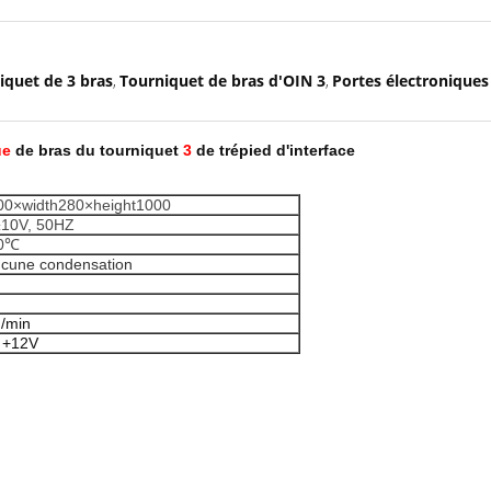
quet de 3 bras
Tourniquet de bras d'OIN 3
Portes électroniques
,
,
ue
de bras du tourniquet
3
de trépied d'interface
00×width280×height1000
10V, 50HZ
60℃
cune condensation
/min
e +12V