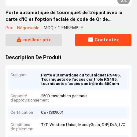
2
/
4
Porte automatique de tourniquet de trépied avec la
carte d'IC et l'option faciale de code de Qr de
reconnaissance
Prix：Négociable
MOQ：1 ENSEMBLE
meilleur prix
Contactez
Description De Produit
Surligner
,
Porte automatique du tourniquet RS485
,
Tourniquets de l'accès contrôlé RS485
tourniquets d'accès contrôlé de 600mm
Capacité
2500 ensembles par mois
d'approvisionnement
Certification
CE / IS09001
Conditions
T/T, Western Union, MoneyGram, D/P, D/A, L/C
de paiement