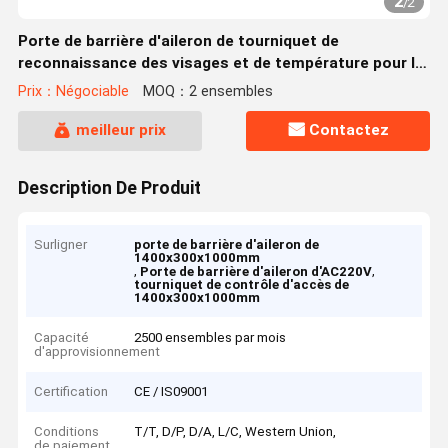
2
/
2
Porte de barrière d'aileron de tourniquet de
reconnaissance des visages et de température pour le
contrôle d'accès de bureau
Prix：Négociable
MOQ：2 ensembles
meilleur prix
Contactez
Description De Produit
Surligner
porte de barrière d'aileron de
1400x300x1000mm
,
,
Porte de barrière d'aileron d'AC220V
tourniquet de contrôle d'accès de
1400x300x1000mm
Capacité
2500 ensembles par mois
d'approvisionnement
Certification
CE / IS09001
Conditions
T/T, D/P, D/A, L/C, Western Union,
de paiement