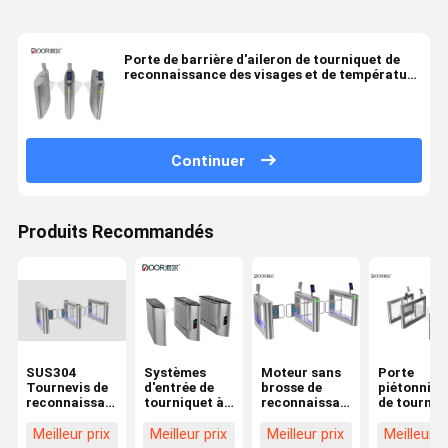
Porte de barrière d'aileron de tourniquet de
reconnaissance des visages et de température
pour le contrôle d'accès de bureau
Continuer
Produits Recommandés
SUS304
Systèmes
Moteur sans
Porte
Tournevis de
d'entrée de
brosse de
piétonnièr
reconnaissance
tourniquet à
reconnaissance
de tourniq
faciale en
reconnaissance
de taille de
de coupe e
acier
faciale avec
taille de
acier de la
Meilleur prix
Meilleur prix
Meilleur prix
Meilleur p
inoxydable
moteur CC
Turnstilewaterproof
avec le