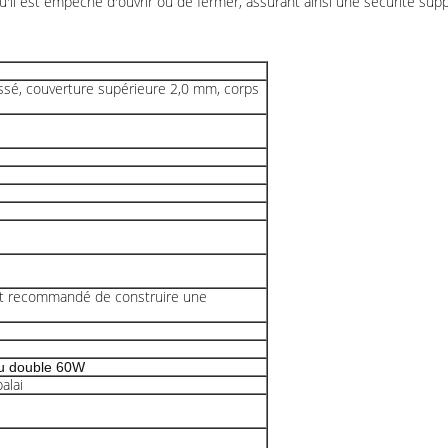
l est empêché d'ouvrir ou de fermer, assurant ainsi une sécurité supp
ssé, couverture supérieure 2,0 mm, corps
il est recommandé de construire une
u double 60W
alai