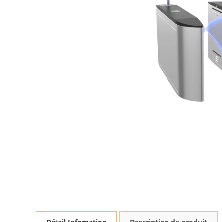
Détail Infomation
Description de produit