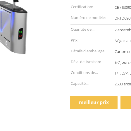
Certification:
CE / IS09
Numéro de modèle:
DRTD690
Quantité de
2 ensemb
commande min:
Prix:
Négociab
Détails d'emballage:
Carton en
Délai de livraison:
5-7 jours
Conditions de
T/T, D/P,
paiement:
Capacité
2500 ens
d'approvisionnement:
meilleur prix