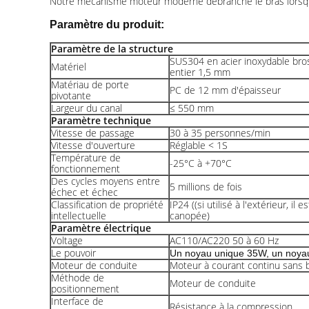
Notre mécanisme moteur moderne débranche le bras lorsqu'i
Paramètre du produit:
Paramètre de la structure
SUS304 en acier inoxydable bro
Matériel
entier 1,5 mm
Matériau de porte
PC de 12 mm d'épaisseur
pivotante
Largeur du canal
≤ 550 mm
Paramètre technique
Vitesse de passage
30 à 35 personnes/min
Vitesse d'ouverture
Réglable < 1S
Température de
-25°C à +70°C
fonctionnement
Des cycles moyens entre
5 millions de fois
échec et échec
Classification de propriété
IP24 ((si utilisé à l'extérieur, 
intellectuelle
canopée)
Paramètre électrique
Voltage
AC110/AC220 50 à 60 Hz
Le pouvoir
Un noyau unique 35W, un noya
Moteur de conduite
Moteur à courant continu sans b
Méthode de
Moteur de conduite
positionnement
Interface de
Résistance à la compression