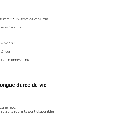
600mm * *H 980mm de W280mm
rière d'aileron
220V/110V
ntérieur
35 personnes/minute
longue durée de vie
usine, etc.
auteuils roulants sont disponibles.