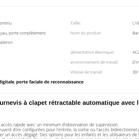
continu
Taille:
L1
yau, porte complètement
Nom du produit:
Bar
aileron
alimentation électrique:
AC
environnement de travail:
D'i
Vitesse de transit:
30~
igitale
porte faciale de reconnaissance
,
ournevis à clapet rétractable automatique avec 
un accès rapide avec un minimum d'observation de supervision.
vent être configurées pour l'entrée, la sortie ou l'accès bidirectionnel.
 un accès dégagé. Des options pour les enfants et les utilisateurs de f