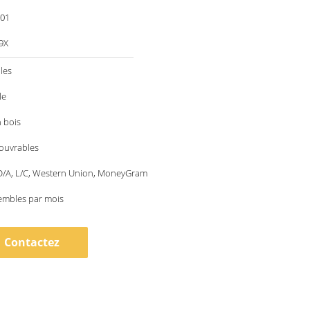
001
9X
les
le
 bois
 ouvrables
 D/A, L/C, Western Union, MoneyGram
embles par mois
Contactez