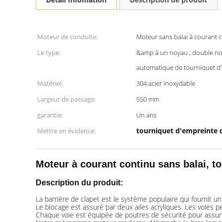
Moteur de conduite:
Moteur sans balai à courant 
Le type:
&amp à un noyau ; double no
automatique de tourniquet d'
Matériel:
304 acier inoxydable
Largeur de passage:
550 mm
garantie:
Un ans
tourniquet d'empreinte d
Mettre en évidence:
Moteur à courant continu sans balai, t
Description du produit:
La barrière de clapet est le système populaire qui fournit 
Le blocage est assuré par deux ailes acryliques. Les voies peu
Chaque voie est équipée de poutres de sécurité pour assurer