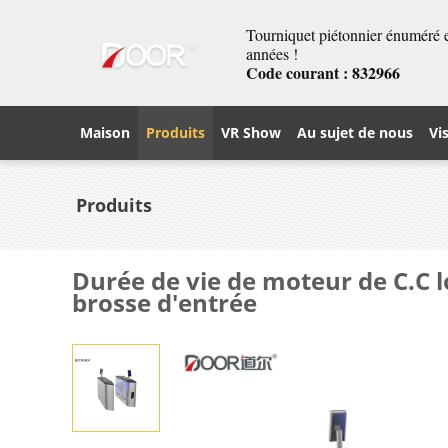
Tourniquet piétonnier énuméré et
années !
Code courant : 832966
Maison
Produits
VR Show
Au sujet de nous
Vi
Produits
Durée de vie de moteur de C.C 
brosse d'entrée