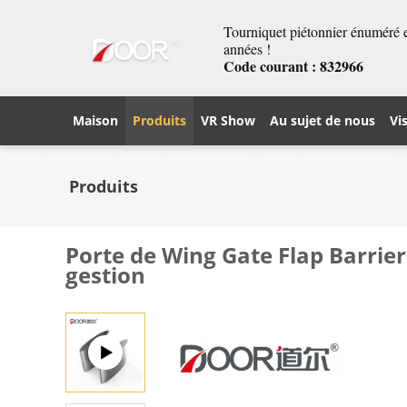
Tourniquet piétonnier énuméré et
années !
Code courant : 832966
Maison
Produits
VR Show
Au sujet de nous
Vi
Produits
Porte de Wing Gate Flap Barrie
gestion