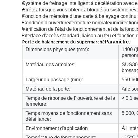
Système de freinage intelligent à décélération avec
Arrêtez lorsque vous obtenez bloqué ou système réve
Fonction de mémoire d'une carte à balayage continu
Condition d'ouverture/fermeture normale/unidirection
Vérification de l'état de fonctionnement et de la fonc
Interface d'accès standard, liaison au feu et fonction
Porte de balancement du supermarché
Paramètre:
Dimensions physiques (mm):
1400 ((
personn
Matériau des armoires:
SUS304 
brossa
Largeur du passage (mm):
550-60
Matériau de la porte:
Aile so
Temps de réponse de l' ouverture et de la
< 0,1 
fermeture:
Temps moyens de fonctionnement sans
5,000, 
défaillance:
Environnement d'application
À l'inté
Température de fonctionnement:
- 15°C 