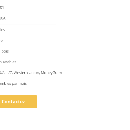
001
80A
les
le
 bois
 ouvrables
 D/A, L/C, Western Union, MoneyGram
embles par mois
Contactez