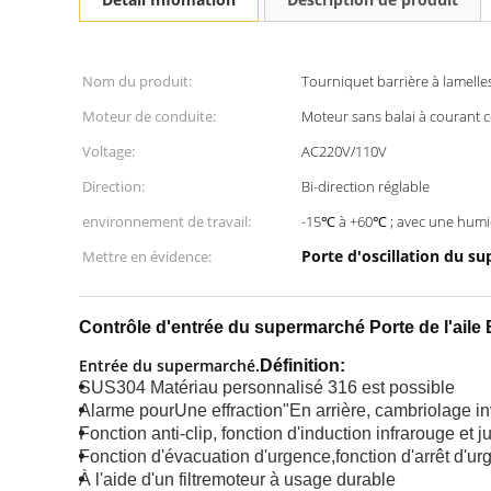
Nom du produit:
Tourniquet barrière à lamelle
Moteur de conduite:
Moteur sans balai à courant 
Voltage:
AC220V/110V
Direction:
Bi-direction réglable
environnement de travail:
-15℃ à +60℃ ; avec une humid
Porte d'oscillation du 
Mettre en évidence:
Contrôle d'entrée du supermarché Porte de l'aile 
Entrée du supermarché.
Définition:
SUS304 Matériau personnalisé 316 est possible
Alarme pour
Une effraction
"En arrière, cambriolage i
Fonction anti-clip, fonction d'induction infrarouge et 
Fonction d'évacuation d'urgence,fonction d'arrêt d'u
À l'aide d'un filtre
moteur à usage durable