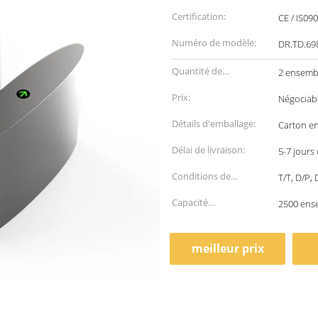
Certification:
CE / IS09
Numéro de modèle:
DR.TD.69
Quantité de
2 ensemb
commande min:
Prix:
Négociab
Détails d'emballage:
Carton en
Délai de livraison:
5-7 jours
Conditions de
T/T, D/P,
paiement:
Capacité
2500 ens
d'approvisionnement:
meilleur prix