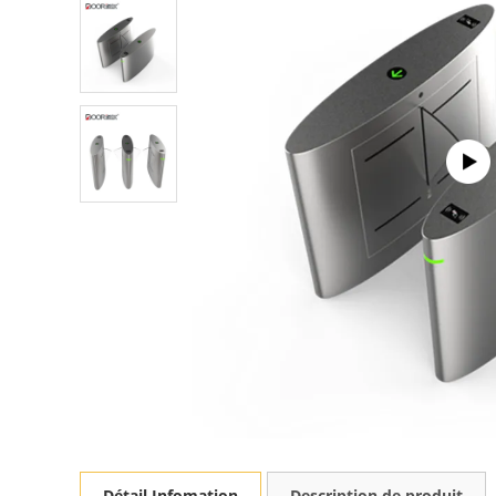
Détail Infomation
Description de produit