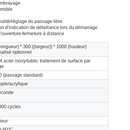
 embrayage
rsible
nalité/réglage du passage libre
tion d'indication de défaillance lors du démarrage
 d'ouverture-fermeture à distance
longueur) * 300 ((largeur)) * 1000 (hauteur)
alisé optionnel
acier inoxydable; traitement de surface par
ge
0 (passage standard)
uple/acrylique
seconde
000 cycles
rieur
à 60°C