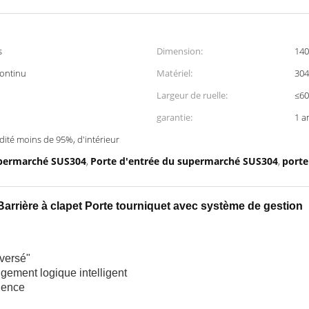
s
Dimension:
14
continu
Matériel:
304
Largeur de ruelle:
≤6
garantie:
1 a
ité moins de 95%, d'intérieur
supermarché SUS304
Porte d'entrée du supermarché SUS304
porte
,
,
Barrière à clapet Porte tourniquet avec système de gestion
nversé"
jugement logique intelligent
rgence