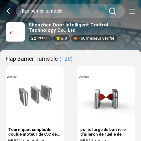
Shenzhen Door Intelligent Control
Technology Co., Ltd
22
5.0
Fournisseur vérifié
YEARS
Flap Barrier Turnstile
(120)
Tourniquet simple/de
porte large de barrière
double moteur de C.C de
d'aileron de ruelle de
brosse de moteur
télescope de tourniquet
MOQ:
2 ensembles
MOQ:
1 ruelle