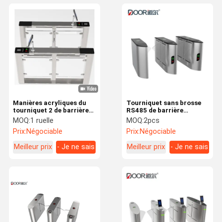
Manières acryliques du
Tourniquet sans brosse
tourniquet 2 de barrière
RS485 de barrière
d'aileron de l'oscillation
d'aileron de carte du
MOQ:
1 ruelle
MOQ:
2pcs
0.2s bidirectionnelles
moteur SUS304 RFID de
Prix:
Négociable
Prix:
Négociable
C.C
Meilleur prix
- Je ne sais
Meilleur prix
- Je ne sais
pas.
pas.