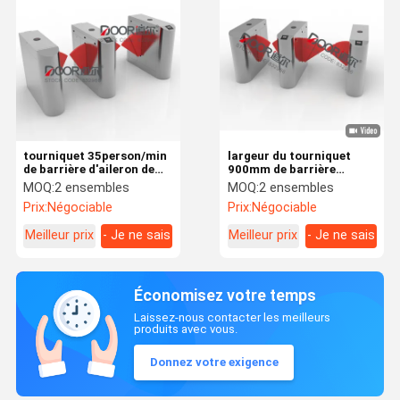
tourniquet 35person/min
largeur du tourniquet
de barrière d'aileron de
900mm de barrière
Speedblade de largeur de
d'aileron de passage du
MOQ:
2 ensembles
MOQ:
2 ensembles
550mm
fauteuil roulant 60W
Prix:
Négociable
Prix:
Négociable
Meilleur prix
- Je ne sais
Meilleur prix
- Je ne sais
pas.
pas.
Économisez votre temps
Laissez-nous contacter les meilleurs
produits avec vous.
Donnez votre exigence