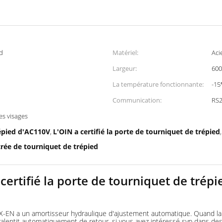
ed
Matériel:
Aci
Largeur:
60
La température fonctionnante:
-1
Communication:
RS
es visages
épied d'AC110V
L'OIN a certifié la porte de tourniquet de trépied
,
rée de tourniquet de trépied
 certifié la porte de tourniquet de tré
a un amortisseur hydraulique d'ajustement automatique. Quand la po
rein ralentit automatiquement de retour. si vous avez intéressé svp dans