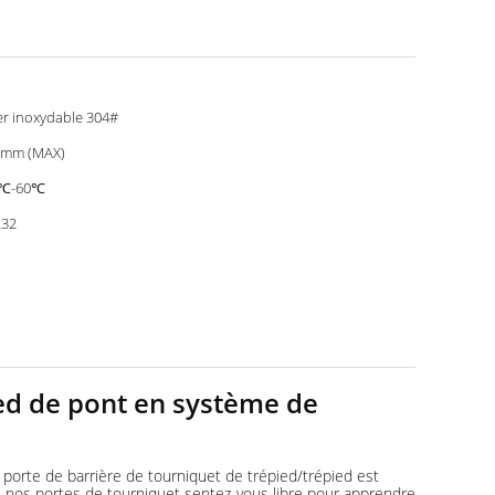
er inoxydable 304#
0mm (MAX)
5℃-60℃
232
,
pied de pont en système de
rte de barrière de tourniquet de trépied/trépied est
 des nos portes de tourniquet sentez-vous libre pour apprendre