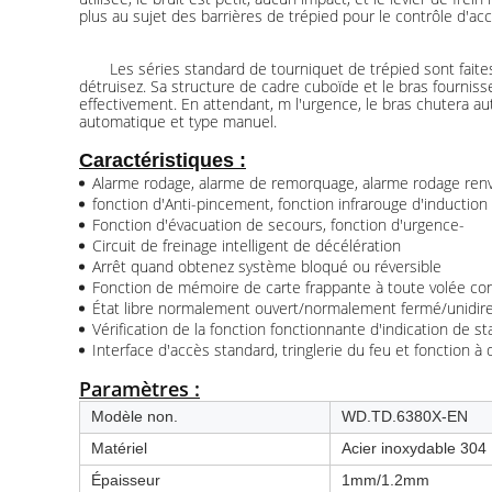
plus au sujet des barrières de trépied pour le contrôle d'ac
Les séries standard de tourniquet de trépied sont faites d'
détruisez. Sa structure de cadre cuboïde et le bras fournis
effectivement. En attendant, m l'urgence, le bras chutera 
automatique et type manuel.
Caractéristiques :
Alarme rodage, alarme de remorquage, alarme rodage ren
fonction d'Anti-pincement, fonction infrarouge d'induction
Fonction d'évacuation de secours, fonction d'urgence-
Circuit de freinage intelligent de décélération
Arrêt quand obtenez système bloqué ou réversible
Fonction de mémoire de carte frappante à toute volée co
État libre normalement ouvert/normalement fermé/unidir
Vérification de la fonction fonctionnante d'indication de
Interface d'accès standard, tringlerie du feu et fonction à 
Paramètres :
Modèle non.
WD.TD.6380X-EN
Matériel
Acier inoxydable 304
Épaisseur
1mm/1.2mm