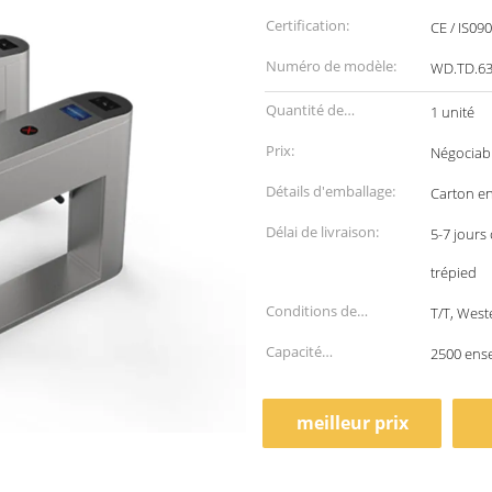
Certification:
CE / IS09
Numéro de modèle:
WD.TD.63
Quantité de
1 unité
commande min:
Prix:
Négociab
Détails d'emballage:
Carton en
Délai de livraison:
5-7 jours
trépied
Conditions de
T/T, West
paiement:
Capacité
2500 ens
d'approvisionnement:
meilleur prix