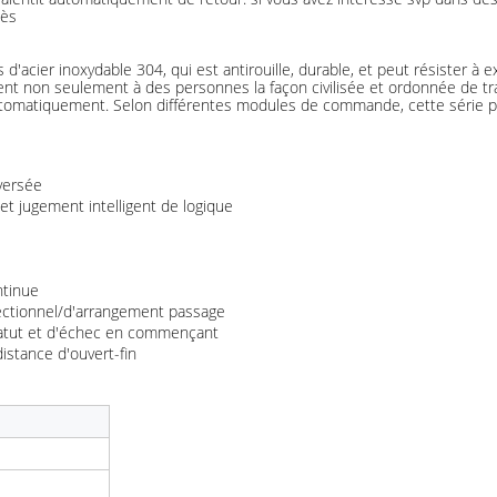
cès
acier inoxydable 304, qui est antirouille, durable, et peut résister à e
sent non seulement à des personnes la façon civilisée et ordonnée de tr
automatiquement. Selon différentes modules de commande, cette série pe
versée
 et jugement intelligent de logique
ntinue
ectionnel/d'arrangement passage
 statut et d'échec en commençant
distance d'ouvert-fin