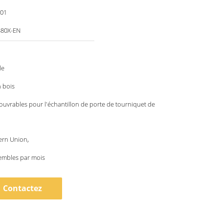
001
80X-EN
le
 bois
 ouvrables pour l'échantillon de porte de tourniquet de
ern Union,
embles par mois
Contactez