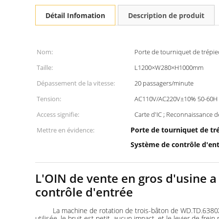
Détail Infomation
Description de produit
Nom:
Porte de tourniquet de trépi
Taille:
L1200×W280×H1000mm
Dépassement de la vitesse:
20 passagers/minute
Tension:
AC110V/AC220V±10% 50-60H
Access signifie:
Carte d'IC ; Reconnaissance d
Porte de tourniquet de tr
Mettre en évidence:
Système de contrôle d'ent
L'OIN de vente en gros d'usine a
contrôle d'entrée
La machine de rotation de trois-bâton de WD.TD.6380X-EN 
utilisée, le bruit est petit, aucun impact, et le levier de f