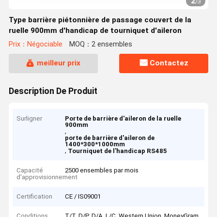
2
/
3
Type barrière piétonnière de passage couvert de la
ruelle 900mm d'handicap de tourniquet d'aileron
Prix：Négociable
MOQ：2 ensembles
meilleur prix
Contactez
Description De Produit
Surligner
Porte de barrière d'aileron de la ruelle
900mm
,
porte de barrière d'aileron de
1400*300*1000mm
,
Tourniquet de l'handicap RS485
Capacité
2500 ensembles par mois
d'approvisionnement
Certification
CE / IS09001
Conditions
T/T, D/P, D/A, L/C, Western Union, MoneyGram