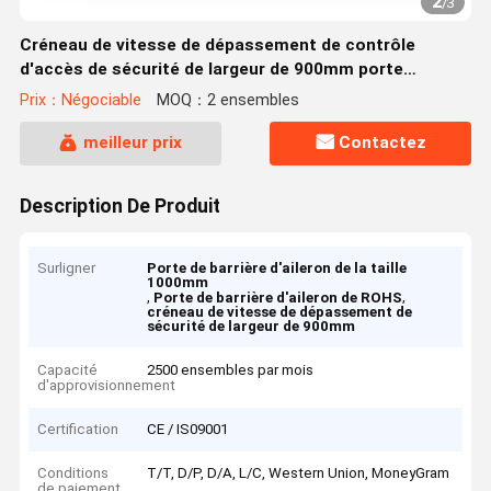
2
/
3
Créneau de vitesse de dépassement de contrôle
d'accès de sécurité de largeur de 900mm porte
automatique de barrière d'aileron
Prix：Négociable
MOQ：2 ensembles
meilleur prix
Contactez
Description De Produit
Surligner
Porte de barrière d'aileron de la taille
1000mm
,
,
Porte de barrière d'aileron de ROHS
créneau de vitesse de dépassement de
sécurité de largeur de 900mm
Capacité
2500 ensembles par mois
d'approvisionnement
Certification
CE / IS09001
Conditions
T/T, D/P, D/A, L/C, Western Union, MoneyGram
de paiement