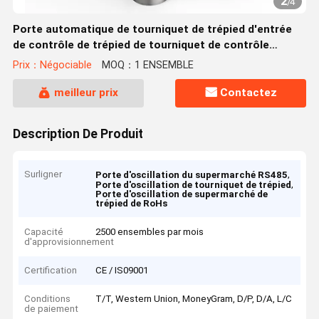
2
/
4
Porte automatique de tourniquet de trépied d'entrée
de contrôle de trépied de tourniquet de contrôle
d'accès résidentiel de Smart
Prix：Négociable
MOQ：1 ENSEMBLE
meilleur prix
Contactez
Description De Produit
Surligner
,
Porte d'oscillation du supermarché RS485
,
Porte d'oscillation de tourniquet de trépied
Porte d'oscillation de supermarché de
trépied de RoHs
Capacité
2500 ensembles par mois
d'approvisionnement
Certification
CE / IS09001
Conditions
T/T, Western Union, MoneyGram, D/P, D/A, L/C
de paiement