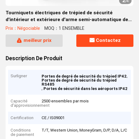
2
/
4
Tourniquets électriques de trépied de sécurité
d'intérieur et extérieure d'arme semi-automatique de
l'acier inoxydable 304
Prix：Négociable
MOQ：1 ENSEMBLE
meilleur prix
Contactez
Description De Produit
Surligner
,
Portes de degré de sécurité du trépied IP42
Portes de degré de sécurité du trépied
RS485
,
Portes de sécurité dans les aéroports IP42
Capacité
2500 ensembles par mois
d'approvisionnement
Certification
CE / IS09001
Conditions
T/T, Western Union, MoneyGram, D/P, D/A, L/C
de paiement