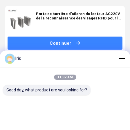
Porte de barrière d'aileron du lecteur AC220V
de la reconnaissance des visages RFID pour le
GYMNASE
Continuer
Iris
Produits Recommandés
11:32 AM
Good day, what product are you looking for?
Barrière
Système de
Systèmes
Porte de W
d'entrée à
barrière
automatisés
Gate Flap
contact sec
escamotable
par porte
Barrier
d'aileron,
molle de
Turnstile 
porte
barrière
contrôle
Meilleur prix
Meilleur prix
Meilleur prix
Meilleur p
piétonnière
d'aileron de
d'entrée de