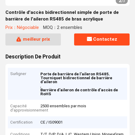
2
/
3
Contrôle d'accès bidirectionnel simple de porte de
barrière de l'aileron RS485 de bras acrylique
Prix：Négociable
MOQ：2 ensembles
meilleur prix
Contactez
Description De Produit
Surligner
,
Porte de barrière de l'aileron RS485
Tourniquet bidirectionnel de barrière
d'aileron
,
Barrière d'aileron de contrôle d'accès de
RoHS
Capacité
2500 ensembles par mois
d'approvisionnement
Certification
CE / IS09001
Conditions
T/T, D/P, D/A, L/C, Western Union, MoneyGram