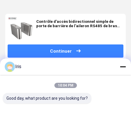
Contrôle d'accès bidirectionnel simple de
porte de barrière de l'aileron RS485 de bras
acrylique
Continuer
Iris
Produits Recommandés
10:04 PM
Good day, what product are you looking for?
Barrière
Système de
Systèmes
Porte de W
d'entrée à
barrière
automatisés
Gate Flap
contact sec
escamotable
par porte
Barrier
d'aileron,
molle de
Turnstile 
porte
barrière
contrôle