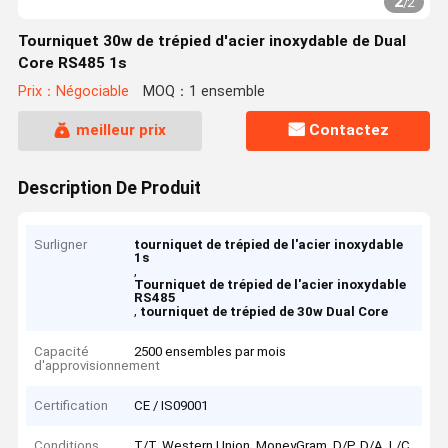
2
/
2
Tourniquet 30w de trépied d'acier inoxydable de Dual
Core RS485 1s
Prix：Négociable
MOQ：1 ensemble
meilleur prix
Contactez
Description De Produit
Surligner
tourniquet de trépied de l'acier inoxydable
1s
,
Tourniquet de trépied de l'acier inoxydable
RS485
,
tourniquet de trépied de 30w Dual Core
Capacité
2500 ensembles par mois
d'approvisionnement
Certification
CE / IS09001
Conditions
T/T, Western Union, MoneyGram, D/P, D/A, L/C