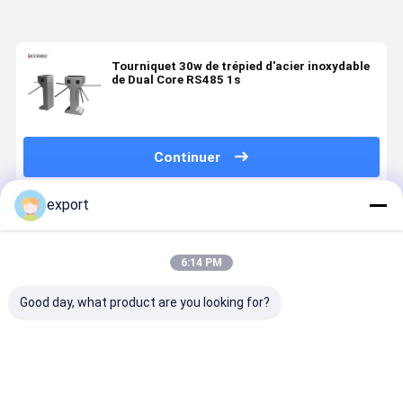
Tourniquet 30w de trépied d'acier inoxydable
de Dual Core RS485 1s
Continuer
export
Produits Recommandés
6:14 PM
Good day, what product are you looking for?
Entrée
Tribouille à
Tache
DC24V Ult
automatique
bras de
scénique pour
Sécurisé |
de porte de
tournevis en
la porte de
30W Energ
tourniquet de
acier
tourniquet de
Star |
trépied
inoxydable
trépied de la
Passage à