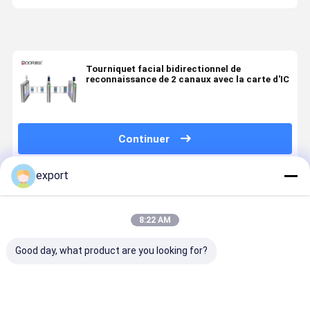
Tourniquet facial bidirectionnel de
reconnaissance de 2 canaux avec la carte d'IC
Continuer
export
Produits Recommandés
8:22 AM
Good day, what product are you looking for?
SUS304
Systèmes
Moteur sans
Porte
Tournevis de
d'entrée de
brosse de
piétonnièr
reconnaissance
tourniquet à
reconnaissance
de tourniq