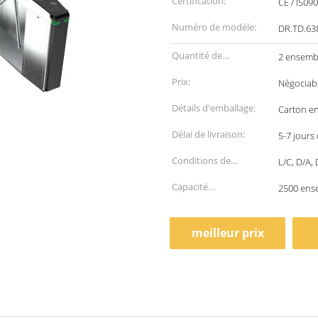
Certification:
CE / IS09
Numéro de modèle:
DR.TD.63
Quantité de
2 ensemb
commande min:
Prix:
Négociab
Détails d'emballage:
Carton en
Délai de livraison:
5-7 jours
Conditions de
L/C, D/A,
paiement:
Capacité
2500 ens
d'approvisionnement:
meilleur prix