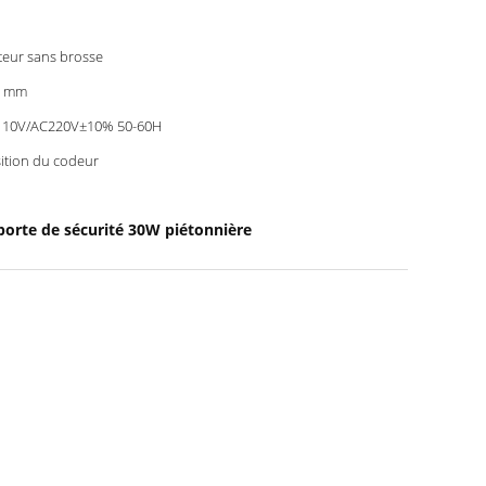
eur sans brosse
0 mm
110V/AC220V±10% 50-60H
ition du codeur
porte de sécurité 30W piétonnière