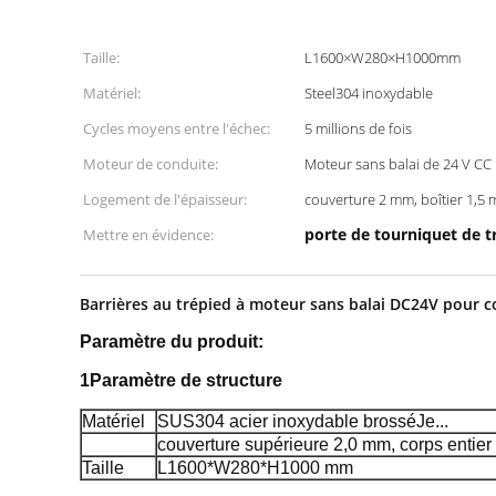
Taille:
L1600×W280×H1000mm
Matériel:
Steel304 inoxydable
Cycles moyens entre l'échec:
5 millions de fois
Moteur de conduite:
Moteur sans balai de 24 V CC
Logement de l'épaisseur:
couverture 2 mm, boîtier 1,5
porte de tourniquet de t
Mettre en évidence:
Barrières au trépied à moteur sans balai DC24V pour 
Paramètre du produit:
1Paramètre de structure
Matériel
SUS304 acier inoxydable brossé
Je...
couverture supérieure 2,0 mm, corps entie
Taille
L1600*W280*H1000 mm