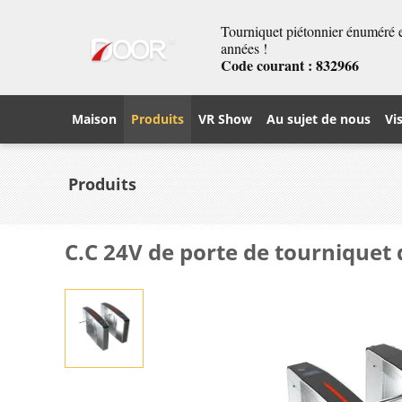
Tourniquet piétonnier énuméré et
années !
Code courant : 832966
Maison
Produits
VR Show
Au sujet de nous
Vi
Produits
C.C 24V de porte de tourniquet 