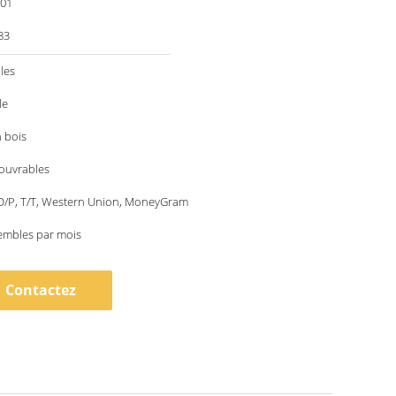
001
83
les
le
 bois
 ouvrables
 D/P, T/T, Western Union, MoneyGram
embles par mois
Contactez