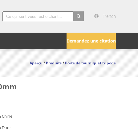
French
search
Demandez une citation
Aperçu
/
Produits
/
Porte de tourniquet tripode
000mm
 Chine
n Door