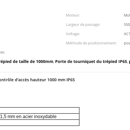
Moteur:
Mot
Largeur de passage:
55
Voltage:
AC
Méthode de positionnement:
pos
 mm
répied de taille de 1000mm
Porte de tourniquet du trépied IP65
,
,
contrôle d'accès hauteur 1000 mm IP65
r 1,5 mm
en acier inoxydable