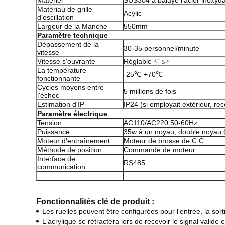
Matériel
SUS304 a balayé l'acier inoxyd
Matériau de grille
Acylic
d'oscillation
Largeur de la Manche
550mm
Paramètre technique
Dépassement de la
30-35 personnel/minute
vitesse
<1s>
Vitesse s'ouvrante
Réglable
La température
-25℃-+70℃
fonctionnante
Cycles moyens entre
5 millions de fois
l'échec
Estimation d'IP
IP24 (si employait extérieur, r
Paramètre électrique
Tension
AC110/AC220 50-60Hz
Puissance
35w à un noyau, double noyau
Moteur d'entraînement
Moteur de brosse de C.C
Méthode de position
Commande de moteur
Interface de
RS485
communication
Fonctionnalités clé de produit :
Les ruelles peuvent être configurées pour l'entrée, la sorti
L'acrylique se rétractera lors de recevoir le signal valide 