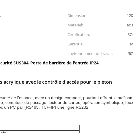
s
Dimension:
12
Matériel:
aci
Certification:
ISO
Garantie:
1 a
environnement de travail:
-30
écurité SUS304
Porte de barrière de l'entrée IP24
,
as acrylique avec le contrôle d'accès pour le piéton
 sécurité de l'espace, avec un design compact, pourtant offrent le suffi
age, compteur de passage, lecteur de cartes, opération symbolique, fe
vec un PC par (RS485, TCP-IP) une ligne RS232.