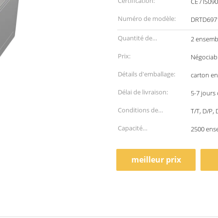
Certification:
CE / IS09
Numéro de modèle:
DRTD697
Quantité de
2 ensemb
commande min:
Prix:
Négociab
Détails d'emballage:
carton en
Délai de livraison:
5-7 jours
Conditions de
T/T, D/P,
paiement:
Capacité
2500 ens
d'approvisionnement:
meilleur prix