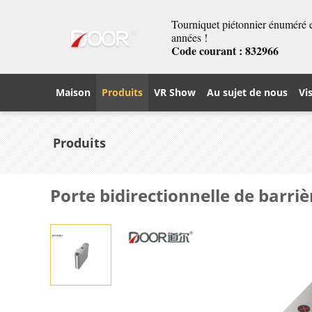
Tourniquet piétonnier énuméré et
années !
Code courant : 832966
Maison
Produits
VR Show
Au sujet de nous
Vi
Produits
Porte bidirectionnelle de barriè