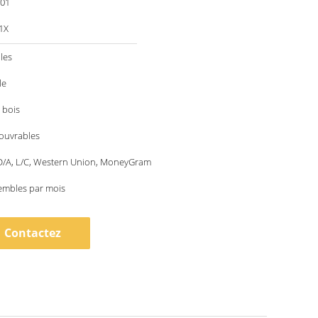
001
1X
les
le
 bois
 ouvrables
 D/A, L/C, Western Union, MoneyGram
embles par mois
Contactez