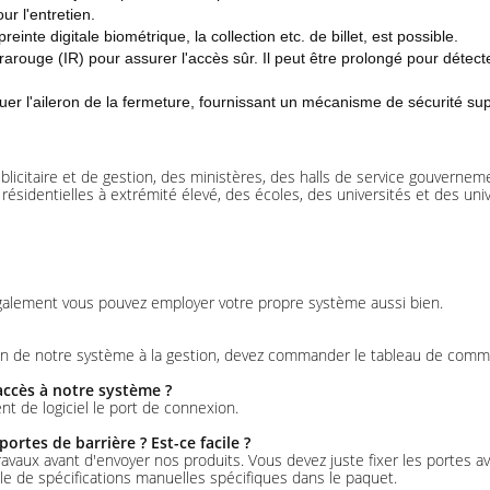
ur l'entretien.
einte digitale biométrique, la collection etc. de billet, est possible.
frarouge (IR) pour assurer l'accès sûr. Il peut être prolongé pour détec
r l'aileron de la fermeture, fournissant un mécanisme de sécurité sup
citaire et de gestion, des ministères, des halls de service gouvernemen
résidentielles à extrémité élevé, des écoles, des universités et des uni
 Également vous pouvez employer votre propre système aussi bien.
soin de notre système à la gestion, devez commander le tableau de com
accès à notre système ?
t de logiciel le port de connexion.
rtes de barrière ? Est-ce facile ?
es travaux avant d'envoyer nos produits. Vous devez juste fixer les portes a
le de spécifications manuelles spécifiques dans le paquet.