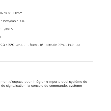
00x280x1000mm
er inoxydable 304
,CE,RoHS
n
℃ à +55℃ ; avec une humidité moins de 95%, d'intérieur
samment d'espace pour intégrer n'importe quel système de
ux de signalisation, la console de commande, système