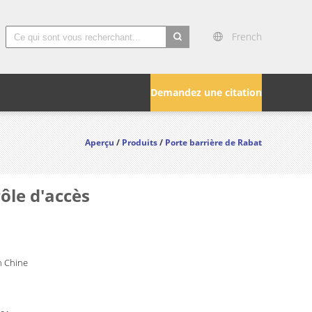
French
search
Demandez une citation
Aperçu
/
Produits
/
Porte barrière de Rabat
rôle d'accès
 Chine