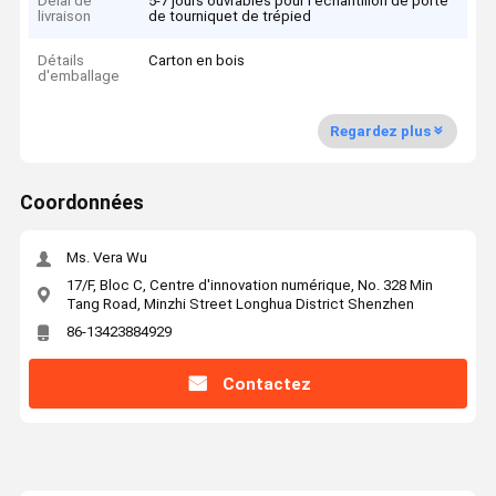
Délai de
5-7 jours ouvrables pour l'échantillon de porte
livraison
de tourniquet de trépied
Détails
Carton en bois
d'emballage
Regardez plus
Coordonnées
Ms. Vera Wu
17/F, Bloc C, Centre d'innovation numérique, No. 328 Min
Tang Road, Minzhi Street Longhua District Shenzhen
86-13423884929
Contactez