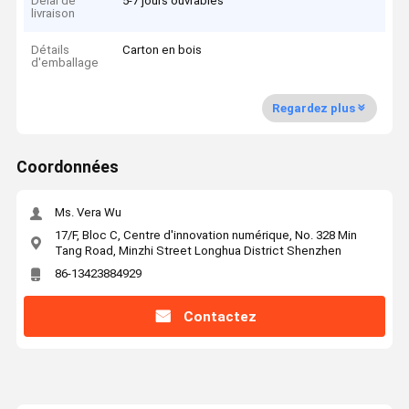
Délai de
5-7 jours ouvrables
livraison
Détails
Carton en bois
d'emballage
Regardez plus
Coordonnées
Ms. Vera Wu
17/F, Bloc C, Centre d'innovation numérique, No. 328 Min
Tang Road, Minzhi Street Longhua District Shenzhen
86-13423884929
Contactez