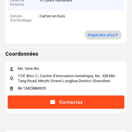
Délai de
5-7 jours ouvrables
livraison
Détails
Carton en bois
d'emballage
Regardez plus
Coordonnées
Ms. Vera Wu
17/F, Bloc C, Centre d'innovation numérique, No. 328 Min
Tang Road, Minzhi Street Longhua District Shenzhen
86-13423884929
Contactez