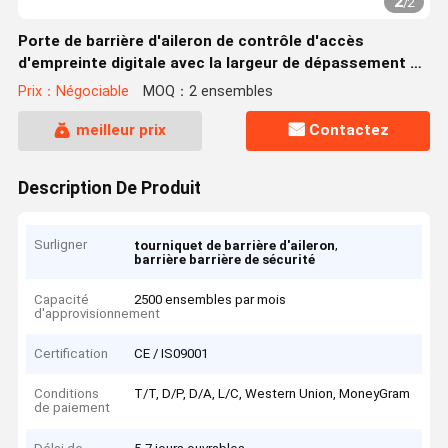
2
/
2
Porte de barrière d'aileron de contrôle d'accès
d'empreinte digitale avec la largeur de dépassement de
1200mm
Prix：Négociable
MOQ：2 ensembles
meilleur prix
Contactez
Description De Produit
Surligner
,
tourniquet de barrière d'aileron
barrière barrière de sécurité
Capacité
2500 ensembles par mois
d'approvisionnement
Certification
CE / IS09001
Conditions
T/T, D/P, D/A, L/C, Western Union, MoneyGram
de paiement