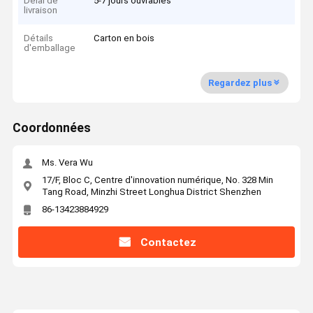
Délai de
5-7 jours ouvrables
livraison
Détails
Carton en bois
d'emballage
Regardez plus
Coordonnées
Ms. Vera Wu
17/F, Bloc C, Centre d'innovation numérique, No. 328 Min
Tang Road, Minzhi Street Longhua District Shenzhen
86-13423884929
Contactez