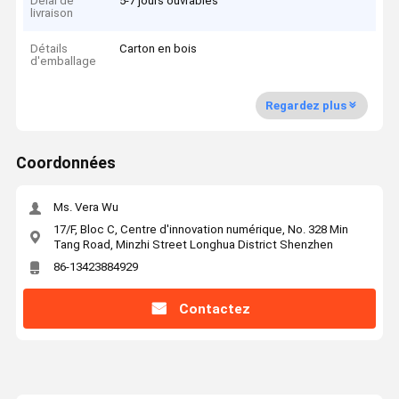
Délai de
5-7 jours ouvrables
livraison
Détails
Carton en bois
d'emballage
Regardez plus
Coordonnées
Ms. Vera Wu
17/F, Bloc C, Centre d'innovation numérique, No. 328 Min
Tang Road, Minzhi Street Longhua District Shenzhen
86-13423884929
Contactez