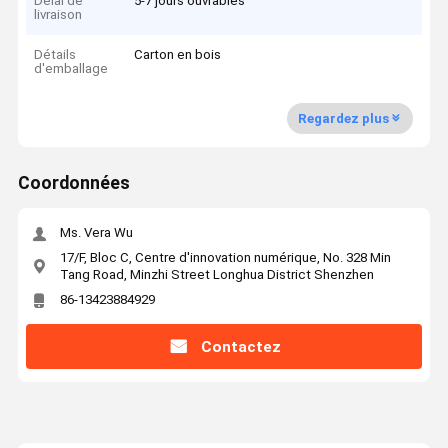
Délai de
5-7 jours ouvrables
livraison
Détails
Carton en bois
d'emballage
Regardez plus
Coordonnées
Ms. Vera Wu
17/F, Bloc C, Centre d'innovation numérique, No. 328 Min
Tang Road, Minzhi Street Longhua District Shenzhen
86-13423884929
Contactez