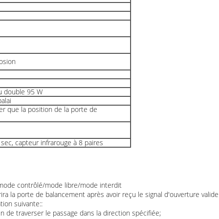
rosion
u double 95 W
alai
er que la position de la porte de
sec, capteur infrarouge à 8 paires
mode contrôlé/mode libre/mode interdit
rira la porte de balancement après avoir reçu le signal d'ouverture vali
ion suivante::
in de traverser le passage dans la direction spécifiée;