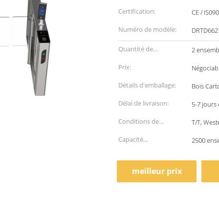
Certification:
CE / IS09
Numéro de modèle:
DRTD662
Quantité de
2 ensemb
commande min:
Prix:
Négociab
Détails d'emballage:
Bois Cart
Délai de livraison:
5-7 jours
Conditions de
T/T, West
paiement:
Capacité
2500 ens
d'approvisionnement:
meilleur prix