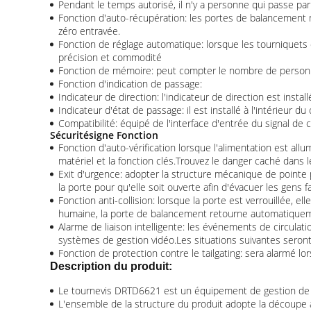
Pendant le temps autorisé, il n'y a personne qui passe par
Fonction d'auto-récupération: les portes de balancement 
zéro entravée.
Fonction de réglage automatique: lorsque les tourniquets 
précision et commodité
Fonction de mémoire: peut compter le nombre de person
Fonction d'indication de passage:
Indicateur de direction: l'indicateur de direction est insta
Indicateur d'état de passage: il est installé à l'intérieur 
Compatibilité: équipé de l'interface d'entrée du signal de c
Sécurité
signe Fonction
Fonction d'auto-vérification lorsque l'alimentation est all
matériel et la fonction clés.Trouvez le danger caché dans le
Exit d'urgence: adopter la structure mécanique de pointe
la porte pour qu'elle soit ouverte afin d'évacuer les gens 
Fonction anti-collision: lorsque la porte est verrouillée, 
humaine, la porte de balancement retourne automatiqueme
Alarme de liaison intelligente: les événements de circulat
systèmes de gestion vidéo.Les situations suivantes seront 
Fonction de protection contre le tailgating: sera alarmé lor
Description du produit:
Le tournevis DRTD6621 est un équipement de gestion de ca
L'ensemble de la structure du produit adopte la découpe a