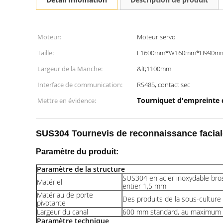
Moteur:
Moteur servo
Taille:
L1600mm*W160mm*H990m
Largeur de la Manche:
&lt;1100mm
Interface de communication:
RS485, contact sec
Tourniquet d'empreinte d
Mettre en évidence:
SUS304 Tournevis de reconnaissance faciale
Paramètre du produit:
Paramètre de la structure
SUS304 en acier inoxydable bro
Matériel
entier 1,5 mm
Matériau de porte
Des produits de la sous-culture
pivotante
Largeur du canal
600 mm standard, au maximu
Paramètre technique