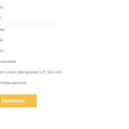
001
1
les
le
on
 ouvrables
ern Union, MoneyGram, L/C, D/A, D/P
embles par mois
Contactez