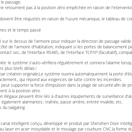
 le passage.
ne retournent pas à la position zéro empêchée en raison de l'intervent
doivent être réajustés en raison de l'usure mécanique, le tableau de co
nes et le temps passé
llé sur le dessus de l'armoire pour indiquer la direction de passage valide.
du côté de l'armoire d'habitation, indiquant si les portes de balancement p
ontact sec, de l'interface RS485, de l'interface TCP/IP (facultatif), comp
umée: le système s'auto-vérifiera régulièrement et sonnera l'alarme lorsq
s plus brefs délais.!
 par création originale;Le système ouvrira automatiquement la porte d'
facilement., qui répond aux exigences de lutte contre les incendies.
elle peut supporter la force d'impulsion dans la plage de sécurité.afin de
nt à la position zéro.
ion illégaux peuvent être liés à d'autres équipements de surveillance d'a
également alarmantes:: traînée, passe arrière, entrée invalide, etc.
s du tailgating
nal intelligent conçu, développé et produit par Shenzhen Door Intellig
u laser en acier inoxydable et le moulage par courbure CNC.la forme du