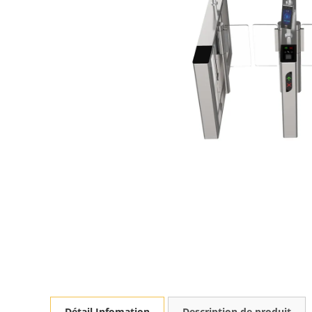
Détail Infomation
Description de produit