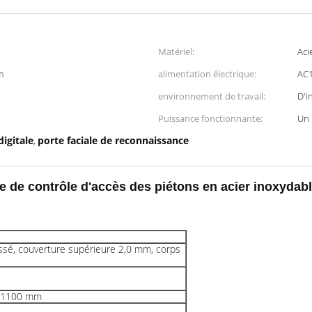
Matériel:
Aci
m
alimentation électrique:
AC1
environnement de travail:
D'i
Puissance fonctionnante:
Un 
igitale
porte faciale de reconnaissance
,
 de contrôle d'accès des piétons en acier inoxydab
ssé, couverture supérieure 2,0 mm, corps
m 1100 mm