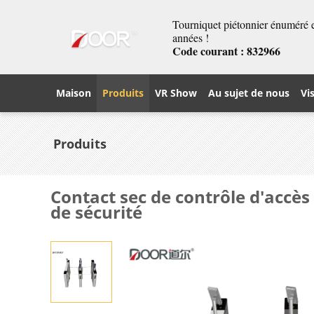
Tourniquet piétonnier énuméré et
années !
Code courant : 832966
Maison
Produits
VR Show
Au sujet de nous
Vi
Produits
Contact sec de contrôle d'accès
de sécurité