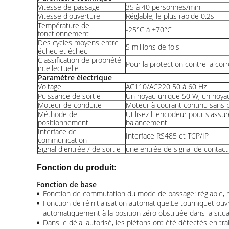
Vitesse de passage
35 à 40 personnes/min
Vitesse d'ouverture
Réglable, le plus rapide 0.2s
Température de
-25°C à +70°C
fonctionnement
Des cycles moyens entre
5 millions de fois
échec et échec
Classification de propriété
Pour la protection contre la cor
intellectuelle
Paramètre électrique
Voltage
AC110/AC220 50 à 60 Hz
Puissance de sortie
Un noyau unique 50 W, un noya
Moteur de conduite
Moteur à courant continu sans b
Méthode de
Utilisez l' encodeur pour s'assur
positionnement
balancement
Interface de
Interface RS485 et TCP/IP
communication
Signal d'entrée / de sortie
une entrée de signal de contact 
Fonction du produit:
Fonction de base
Fonction de commutation du mode de passage: réglable, 
Fonction de réinitialisation automatique:Le tourniquet ouv
automatiquement à la position zéro obstruée dans la situat
Dans le délai autorisé, les piétons ont été détectés en tra