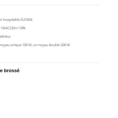
er inoxydable SUS304
10/AC220+/-10%
ntérieur
noyau unique 100 W, un noyau double 200 W
le brossé