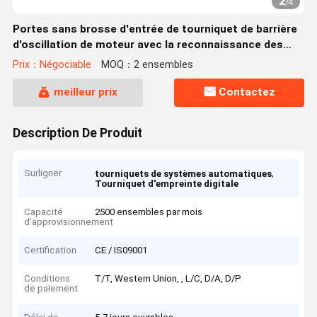
2
/
4
Portes sans brosse d'entrée de tourniquet de barrière
d'oscillation de moteur avec la reconnaissance des
visages
Prix：Négociable
MOQ：2 ensembles
meilleur prix
Contactez
Description De Produit
Surligner
,
tourniquets de systèmes automatiques
Tourniquet d'empreinte digitale
Capacité
2500 ensembles par mois
d'approvisionnement
Certification
CE / IS09001
Conditions
T/T, Western Union, , L/C, D/A, D/P
de paiement