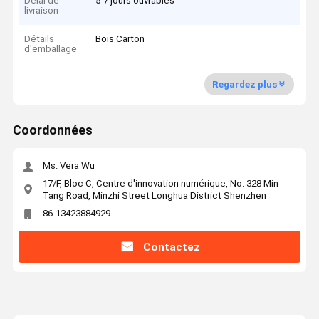
Délai de
5-7 jours ouvrables
livraison
Détails
Bois Carton
d'emballage
Regardez plus
Coordonnées
Ms. Vera Wu
17/F, Bloc C, Centre d'innovation numérique, No. 328 Min
Tang Road, Minzhi Street Longhua District Shenzhen
86-13423884929
Contactez