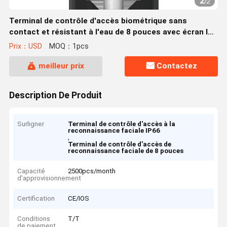
2
/
2
Terminal de contrôle d'accès biométrique sans
contact et résistant à l'eau de 8 pouces avec écran IPS
HD et IP66
Prix：USD
MOQ：1pcs
meilleur prix
Contactez
Description De Produit
Surligner
Terminal de contrôle d'accès à la
reconnaissance faciale IP66
,
Terminal de contrôle d'accès de
reconnaissance faciale de 8 pouces
Capacité
2500pcs/month
d'approvisionnement
Certification
CE/IOS
Conditions
T/T
de paiement