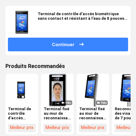
Terminal de contrôle d'accès biométrique
sans contact et résistant à l'eau de 8 pouces
avec écran IPS HD et IP66
Continuer
Produits Recommandés
Terminal de
Terminal fixé
Terminal fixé
Reconnais
contrôle
au mur de
au mur de
des visage
d'accès
reconnaissance
reconnaissance
de 7 pouce
biométrique
des visages
des visages
au termina
de
avec le
au contrôle
de tourniq
Meilleur prix
Meilleur prix
Meilleur prix
Meilleur p
reconnaissance
contrôle de
d'accès de
avec le