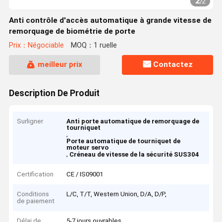
2
/
2
Anti contrôle d'accès automatique à grande vitesse de
remorquage de biométrie de porte
Prix：Négociable
MOQ：1 ruelle
meilleur prix
Contactez
Description De Produit
Surligner
Anti porte automatique de remorquage de
tourniquet
,
Porte automatique de tourniquet de
moteur servo
,
Créneau de vitesse de la sécurité SUS304
Certification
CE / IS09001
Conditions
L/C, T/T, Western Union, D/A, D/P,
de paiement
Délai de
5-7 jours ouvrables