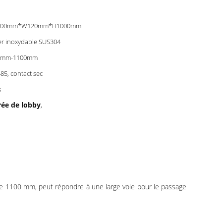
600mm*W120mm*H1000mm
er inoxydable SUS304
0mm-1100mm
85, contact sec
s
rée de lobby
,
 1100 mm, peut répondre à une large voie pour le passage