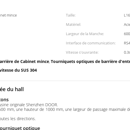
inet mince
Taille:
L1
Matériel:
Aci
Largeur de la Manche:
60
Interface de communication:
RS4
Vitesse s'ouvrante:
0.3
arrière de Cabinet mince
Tourniquets optiques de barrière d'ent
,
vitesse du SUS 304
ée du hall
étons
l'usine originale Shenzhen DOOR.
600 mm, une hauteur de 1000 mm, une largeur de passage maximale de
utes les directions.
tourniquet optique