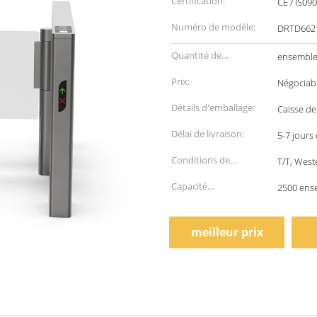
Certification:
CE / IS09
Numéro de modèle:
DRTD662
Quantité de
ensemble
commande min:
Prix:
Négociab
Détails d'emballage:
Caisse d
Délai de livraison:
5-7 jours
Conditions de
T/T, West
paiement:
Capacité
2500 ens
d'approvisionnement:
meilleur prix