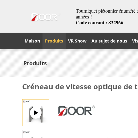
Tourniquet piétonnier énuméré et
années !
Code courant : 832966
Maison
Produits
VR Show
Au sujet de nous
Vi
Produits
Créneau de vitesse optique de 