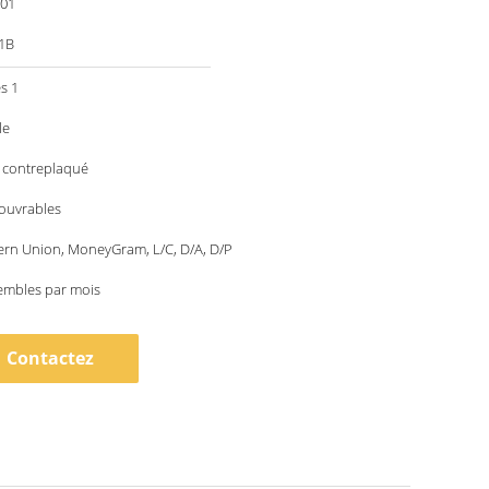
001
1B
s 1
le
e contreplaqué
 ouvrables
ern Union, MoneyGram, L/C, D/A, D/P
embles par mois
Contactez