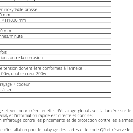
r inoxydable brossé
10 mm
0 × H1000 mm
00 mm
onnes/minute
fois
tion contre la corrosion
e tension doivent être conformes à l'annexe I.
100w, double cœur 200w
rayage + codeur
t à sec
e et vert pour créer un effet d'éclairage global avec la lumière sur le
canal, et l'information rapide est directe et concise;
on infrarouge contre les pincements et de protection contre les alarme
e d'installation pour le balayage des cartes et le code QR et réserve le li