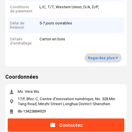
Conditions
L/C, T/T, Western Union, D/A, D/P,
de paiement
Délai de
5-7 jours ouvrables
livraison
Détails
Carton en bois
d'emballage
Regardez plus
Coordonnées
Ms. Vera Wu
17/F, Bloc C, Centre d'innovation numérique, No. 328 Min
Tang Road, Minzhi Street Longhua District Shenzhen
86-13423884929
Contactez