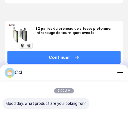
12 paires du créneau de vitesse piétonnier
infrarouge de tourniquet avec la
reconnaissance des visages
Continuer
Cici
Produits Recommandés
7:09 AM
Good day, what product are you looking for?
Porte à
Port de
Retourneau
Tournevis 
rouleaux à
vitesse pour
de contrôle
porte à
vitesse
piétons
d'accès haut
vitesse