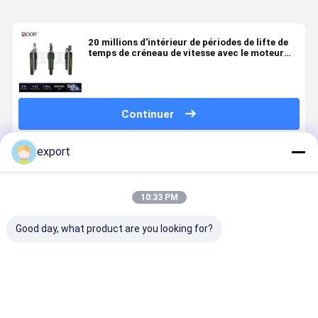
20 millions d'intérieur de périodes de lifte de
temps de créneau de vitesse avec le moteur
servo
Continuer
export
Produits Recommandés
10:33 PM
Good day, what product are you looking for?
Porte à
Port de
Retourneau
Tournevis 
rouleaux à
vitesse pour
de contrôle
porte à
vitesse
piétons
d'accès haut
vitesse
intelligente
tourniquet CE
de gamme
intelligent
avec signal de
avec servo
Meilleur prix
Meilleur prix
Meilleur prix
Meilleur p
contact sec
moteur po