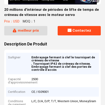
2
/
2
20 millions d'intérieur de périodes de lifte de temps de
créneau de vitesse avec le moteur servo
Prix：USD
MOQ：1
meilleur prix
Contactez
Description De Produit
Surligner
Embrayage fermant à clef le tourniquet de
créneau de vitesse
,
,
Tourniquet IP42 de créneau de vitesse
Embrayage fermant à clef des portes de
contrôle d'accès
Capacité
2500
d'approvisionnement
Certification
CE / IS09001
Conditions
L/C, D/A, D/P, T/T, Western Union, MoneyGram
de paiement